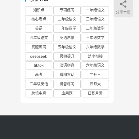
知识点
专项练习
一年级语文
分享本页
核心考点
二年级语文
三年级语文
英语
一年级数学
二年级数学
四年级语文
英语启蒙
三年级数学
真题练习
五年级语文
六年级数学
deepseek
暑假提升
幼小衔接
tiktok
汉语拼音
六年级语文
高考
看图写话
二升三
三年级英语
拼音练习
西师大
跨境电商
应用题
日积月累