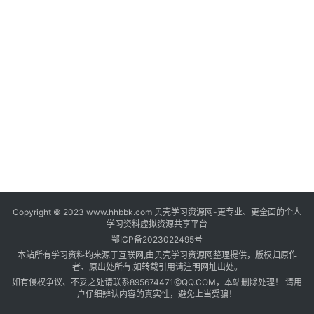
登录
注册
自
媒
体
资
源
高
中
资
料
Copyright © 2023 www.hhbbk.com 贝壳学习资源网-更专业、更全面的个人
儿
学习资料虚拟资源共享平台
童
鄂ICP备2023022495号
国
本站所有学习资料均来源于互联网,由贝壳学习资源网整理提供，版权归原作
学
者、原出处所有,如转载引用请注明网址出处。
如有侵权争议、不妥之处请联系895674471@QQ.COM，本站删除处理！ 请用
启
户仔细辨认内容的真实性，避免上当受骗！
蒙