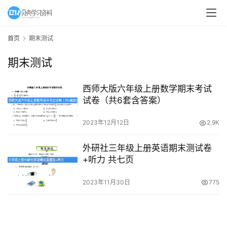
A
I
首页
期末测试
教
期末测试
程
资
源
西师大版六年级上册数学期末考试
试卷（共6套含答案）
初
2023年12月12日
2.9K
中
资
外研社三年级上册英语期末测试卷
料
+听力 共七页
小
2023年11月30日
775
学
资
料