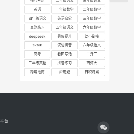
核心考点
二年级语文
三年级语文
英语
一年级数学
二年级数学
四年级语文
英语启蒙
三年级数学
真题练习
五年级语文
六年级数学
deepseek
暑假提升
幼小衔接
tiktok
汉语拼音
六年级语文
高考
看图写话
二升三
三年级英语
拼音练习
西师大
跨境电商
应用题
日积月累
享平台