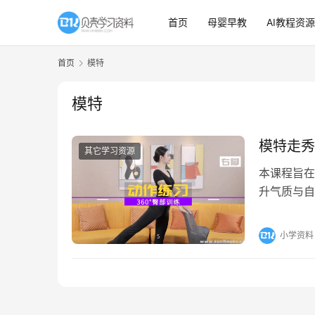
首页
母婴早教
AI教程资源
首页
模特
模特
模特走秀
其它学习资源
本课程旨在
升气质与自
者，还是希
小学资料