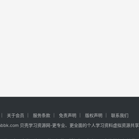
关于会员
服务条款
免责声明
版权声明
联系我们
 www.hhbbk.com 贝壳学习资源网-更专业、更全面的个人学习资料虚拟资源共