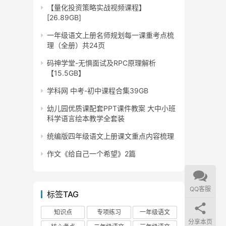
【量化投资策略实战视频课程】
[26.89GB]
一年级语文上册名师规划每一课重考点梳
理（全册）共24页
码神学堂-无惧面试及RPC原理解析
【15.5GB】
学科网 中考-初中课程合集39GB
幼儿园优质课配套PPT课件教案 大中小班
科学语言绘本教学全套装
统编版四年级语文上册课文重点内容梳理
作文《给自己一个希望》2篇
QQ客服
标签TAG
知识点
专项练习
一年级语文
分享本页