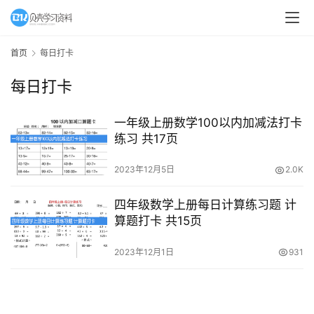
A
I
首页
每日打卡
教
每日打卡
程
资
源
一年级上册数学100以内加减法打卡
练习 共17页
初
2023年12月5日
2.0K
中
资
四年级数学上册每日计算练习题 计
料
算题打卡 共15页
小
2023年12月1日
931
学
资
料