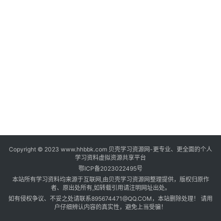
登录
注册
自
媒
体
资
源
高
中
资
料
Copyright © 2023 www.hhbbk.com 贝壳学习资源网-更专业、更全面的个人
儿
学习资料虚拟资源共享平台
童
鄂ICP备2023022495号
国
本站所有学习资料均来源于互联网,由贝壳学习资源网整理提供，版权归原作
学
者、原出处所有,如转载引用请注明网址出处。
如有侵权争议、不妥之处请联系895674471@QQ.COM，本站删除处理！ 请用
启
户仔细辨认内容的真实性，避免上当受骗！
蒙