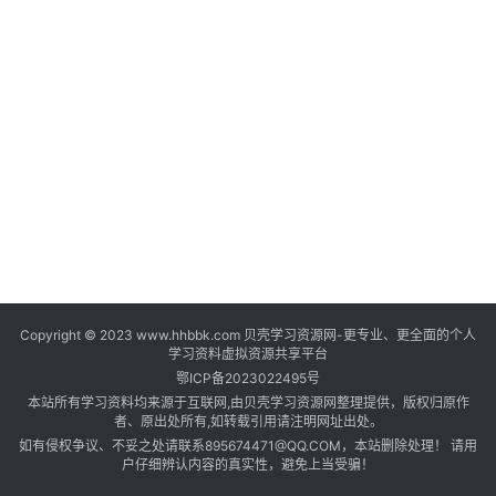
登录
注册
自
媒
体
资
源
高
中
资
料
Copyright © 2023 www.hhbbk.com 贝壳学习资源网-更专业、更全面的个人
儿
学习资料虚拟资源共享平台
童
鄂ICP备2023022495号
国
本站所有学习资料均来源于互联网,由贝壳学习资源网整理提供，版权归原作
学
者、原出处所有,如转载引用请注明网址出处。
如有侵权争议、不妥之处请联系895674471@QQ.COM，本站删除处理！ 请用
启
户仔细辨认内容的真实性，避免上当受骗！
蒙