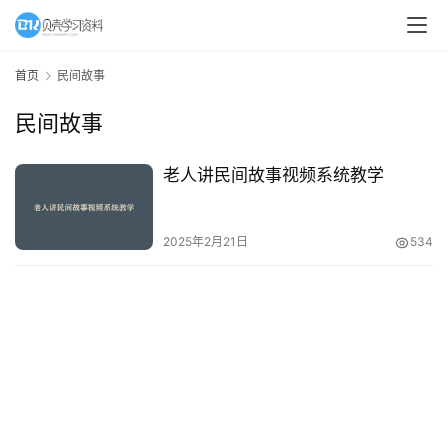
A
I
首页
民间故事
教
民间故事
程
资
源
老人讲民间故事视频系统教学
初
2025年2月21日
534
中
资
料
小
学
资
料