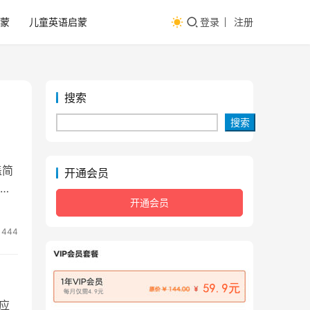
蒙
儿童英语启蒙
登录
注册
搜索
搜索
盖简
开通会员
模
开通会员
444
应