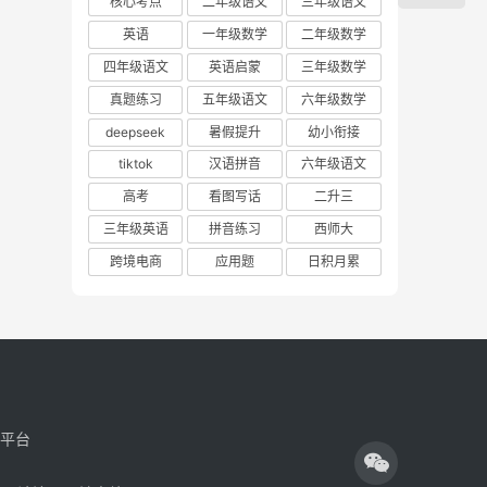
核心考点
二年级语文
三年级语文
英语
一年级数学
二年级数学
四年级语文
英语启蒙
三年级数学
真题练习
五年级语文
六年级数学
deepseek
暑假提升
幼小衔接
tiktok
汉语拼音
六年级语文
高考
看图写话
二升三
三年级英语
拼音练习
西师大
跨境电商
应用题
日积月累
享平台