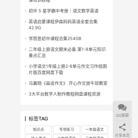
初中 5 星学霸中考册｜语文数学英语
英语启蒙课程伊森妈妈英语全套合集
42.9G
学而思初中课程合集254GB
二年级上册语文期末必备 第1-8单元知识
重点汇总
小学语文1年级上册2-8单元作文习作纸图
片版百度网盘下载
马翼翔《画说作文》 开心作文放牛班教室
3大平台数字人制作教程网盘课程资源
QQ客服
标签TAG
知识点
专项练习
一年级语文
分享本页