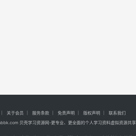
关于会员
服务条款
免责声明
版权声明
联系我们
 www.hhbbk.com 贝壳学习资源网-更专业、更全面的个人学习资料虚拟资源共