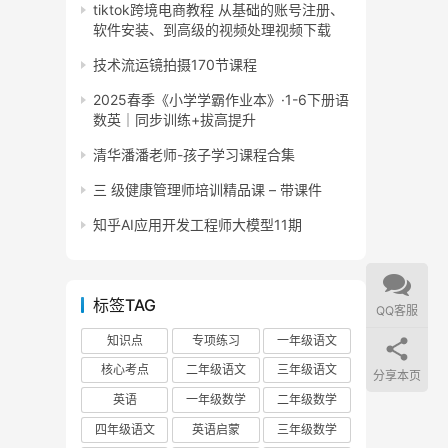
tiktok跨境电商教程 从基础的账号注册、
软件安装、到高级的视频处理视频下载
技术流运镜拍摄170节课程
2025春季《小学学霸作业本》·1-6下册语
数英｜同步训练+拔高提升
清华潘潘老师-孩子学习课程合集
三 级健康管理师培训精品课 – 带课件
知乎AI应用开发工程师大模型11期
标签TAG
QQ客服
知识点
专项练习
一年级语文
核心考点
二年级语文
三年级语文
分享本页
英语
一年级数学
二年级数学
四年级语文
英语启蒙
三年级数学