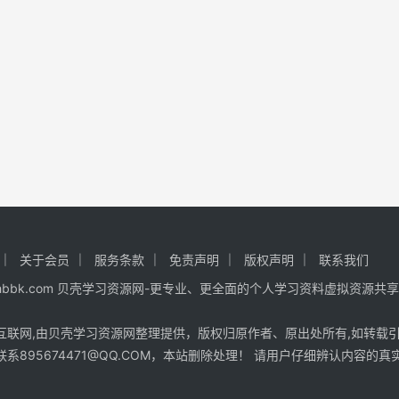
关于会员
服务条款
免责声明
版权声明
联系我们
 www.hhbbk.com 贝壳学习资源网-更专业、更全面的个人学习资料虚拟资源共
互联网,由贝壳学习资源网整理提供，版权归原作者、原出处所有,如转载
系895674471@QQ.COM，本站删除处理！ 请用户仔细辨认内容的