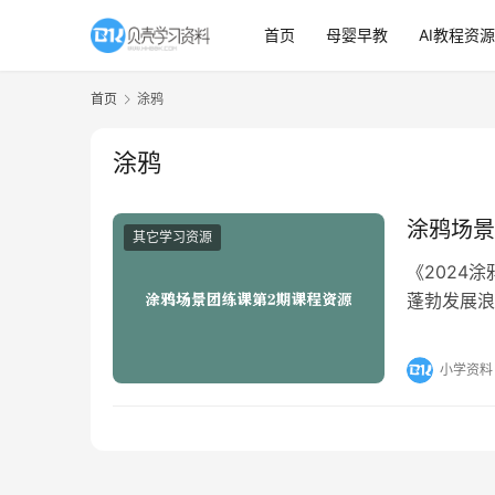
首页
母婴早教
AI教程资源
首页
涂鸦
涂鸦
涂鸦场景
其它学习资源
《2024
蓬勃发展浪
备的《20
小学资料