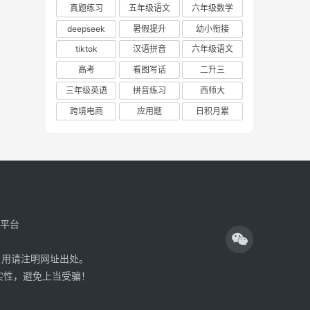
真题练习
五年级语文
六年级数学
deepseek
暑假提升
幼小衔接
tiktok
汉语拼音
六年级语文
高考
看图写话
二升三
三年级英语
拼音练习
西师大
跨境电商
应用题
日积月累
享平台
引用请注明网址出处。
真实性，避免上当受骗！