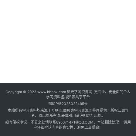
登录
注册
自
媒
体
资
源
高
中
资
料
Copyright © 2023 www.hhbbk.com 贝壳学习资源网-更专业、更全面的个人
儿
学习资料虚拟资源共享平台
童
鄂ICP备2023022495号
国
本站所有学习资料均来源于互联网,由贝壳学习资源网整理提供，版权归原作
学
者、原出处所有,如转载引用请注明网址出处。
如有侵权争议、不妥之处请联系895674471@QQ.COM，本站删除处理！ 请用
启
户仔细辨认内容的真实性，避免上当受骗！
蒙