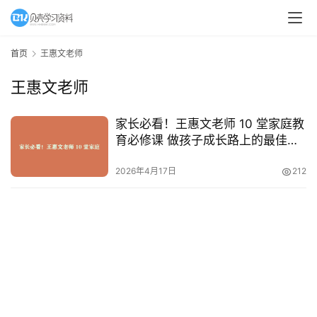
A
I
首页
王惠文老师
教
王惠文老师
程
资
源
家长必看！王惠文老师 10 堂家庭教
育必修课 做孩子成长路上的最佳导
师
初
2026年4月17日
212
中
资
料
小
学
资
料