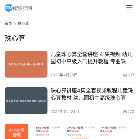
A
I
首页
珠心算
教
珠心算
程
资
源
儿童珠心算全套讲座 4 集视频 幼儿
园初中高级入门提升教程 专业珠心
算教材
初
2026年4月28日
207
中
资
珠心算讲座4集全套视频教程儿童珠
料
心算教材 幼儿园初中高级珠心算
小
2025年11月24日
273
学
资
料