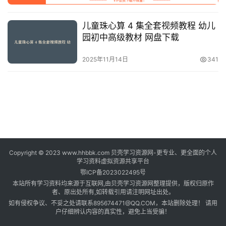
登录
注册
自
儿童珠心算 4 集全套视频教程 幼儿
媒
园初中高级教材 网盘下载
体
资
2025年11月14日
341
源
高
中
资
料
Copyright © 2023 www.hhbbk.com 贝壳学习资源网-更专业、更全面的个人
儿
学习资料虚拟资源共享平台
童
鄂ICP备2023022495号
国
本站所有学习资料均来源于互联网,由贝壳学习资源网整理提供，版权归原作
学
者、原出处所有,如转载引用请注明网址出处。
如有侵权争议、不妥之处请联系895674471@QQ.COM，本站删除处理！ 请用
启
户仔细辨认内容的真实性，避免上当受骗！
蒙