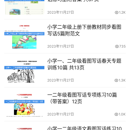
资
料
2023年11月27日
1.2K
儿
小学二年级上册下册教材同步看图
童
写话5篇附范文
国
2023年11月27日
735
学
启
小学一、二年级看图写话春天专题
蒙
训练10篇 共13页
儿
2023年11月27日
1.3K
童
英
一二年级看图写话专项练习10篇
语
（带答案）12页
启
蒙
2023年11月27日
1.0K
小学一二年级语文看图写话练习10