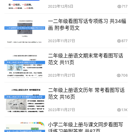
初
2023年12月5日
717
中
资
一二年级看图写话专项练习 共34幅
料
画 附参考范文
小
2023年11月27日
877
学
资
二年级上册语文期末常考看图写话
料
范文 共11页
登录
注册
2023年11月27日
706
自
媒
二年级上册语文历年 常考看图写话
体
范文 共16页
资
源
2023年11月27日
1.1K
高
小学二年级上册与课文同步看图写
中
话练习册附答案 共87页