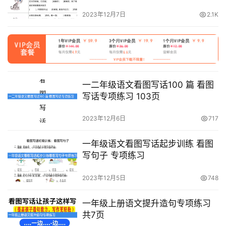
2023年12月7日
2.1K
首
页
母
一二年级语文看图写话100 篇 看图
婴
写话专项练习 103页
早
教
2023年12月6日
717
A
一年级语文看图写话起步训练 看图
I
写句子 专项练习
教
程
2023年12月5日
748
资
源
一年级上册语文提升造句专项练习
共7页