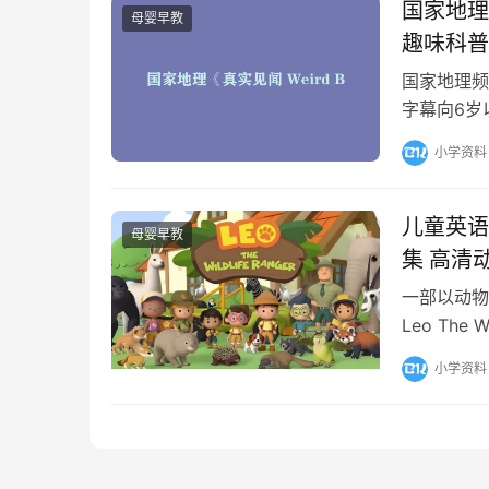
国家地理《真
母婴早教
趣味科普
国家地理频
字幕向6岁
神。&#82
小学资料
儿童英语启
母婴早教
集 高清动画
一部以动物
Leo Th
轻松有趣、
小学资料