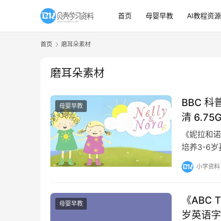
首页
母婴早教
AI教程资源
首页
磨耳朵素材
磨耳朵素材
BBC 科普
母婴早教
清 6.7
《妮拉和诺
培养3-6
趣，极其适
小学资料
《ABC 
母婴早教
岁英语字