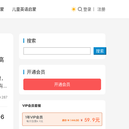
蒙
儿童英语启蒙
登录
注册
搜索
搜索
 高
开通会员
材，
开通会员
有
287
-6