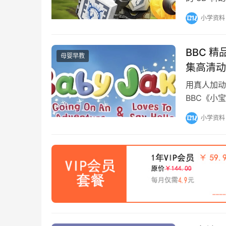
定在中世纪
小学资料
BBC 精
母婴早教
集高清动
用真人加动
BBC《小宝
动画，全套共
小学资料