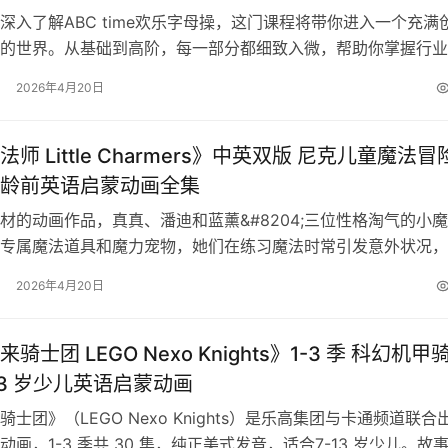
深入了解ABC time欢乐字母操，这门课程将带你进入一个充满
的世界。从基础到高阶，每一部分都细致入微，帮助你掌握行业
与方法。课程设计紧贴实际应…
2026年4月20日
师 Little Charmers》中英双版 尼克儿童魔法冒
岁学龄前英语启蒙动画全集
材的动画作品，真真、潘迪和蓝薰&#8204;三位性格淘气的小
专属魔法道具和魔力宠物，她们在练习魔法时常引发意外状况，
合作解决问题，传递着…
2026年4月20日
骑士团 LEGO Nexo Knights》1-3 季 科幻机甲
-13 岁少儿英语启蒙动画
士团》（LEGO Nexo Knights）是乐高集团与卡通频道联合
幻动画，1-3 季共 30 集，纯正美式发音，适合7-13 岁少儿。故