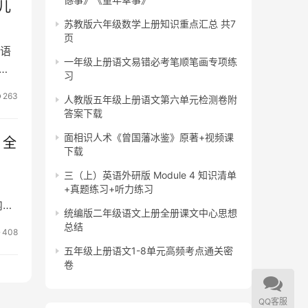
少儿
苏教版六年级数学上册知识重点汇总 共7
页
语
一年级上册语文易错必考笔顺笔画专项练
习
263
人教版五年级上册语文第六单元检测卷附
答案下载
面相识人术《曾国藩冰鉴》原著+视频课
》全
下载
三（上）英语外研版 Module 4 知识清单
+真题练习+听力练习
内容
统编版二年级语文上册全册课文中心思想
总结
408
五年级上册语文1-8单元高频考点通关密
卷
QQ客服