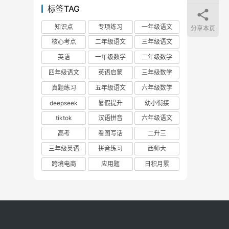
标签TAG
知识点
专项练习
一年级语文
分享本页
核心考点
二年级语文
三年级语文
英语
一年级数学
二年级数学
四年级语文
英语启蒙
三年级数学
真题练习
五年级语文
六年级数学
deepseek
暑假提升
幼小衔接
tiktok
汉语拼音
六年级语文
高考
看图写话
二升三
三年级英语
拼音练习
西师大
跨境电商
应用题
日积月累