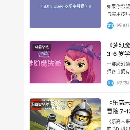
如果你希望
与实用技巧
的最新技术
小学资料
《梦幻魔法
母婴早教
3-6 
一部魔幻题
师各自拥有
后通过团队
小学资料
《乐高未来
母婴早教
冒险 7
《乐高未来骑
的 3D 科