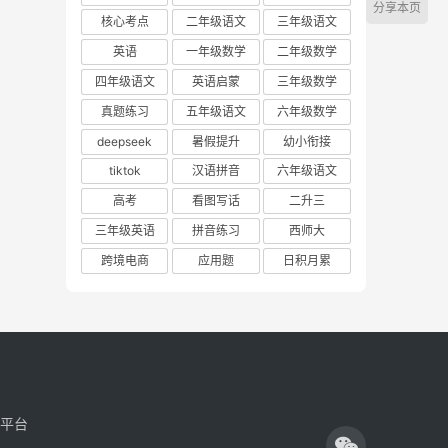
分享本页
核心考点
二年级语文
三年级语文
英语
一年级数学
二年级数学
四年级语文
英语启蒙
三年级数学
真题练习
五年级语文
六年级数学
deepseek
暑假提升
幼小衔接
tiktok
汉语拼音
六年级语文
高考
看图写话
二升三
三年级英语
拼音练习
西师大
跨境电商
应用题
日积月累
享平台