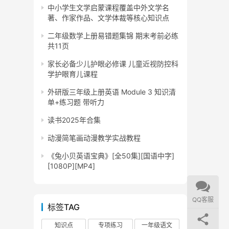
中小学生文学启蒙课程覆盖中外文学名
著、作家作品、文学体裁等核心知识点
二年级数学上册易错题集锦 期末考前必练
共11页
家长必备少儿护眼必修课 儿童近视防控科
学护眼育儿课程
外研版三年级上册英语 Module 3 知识清
单+练习题 带听力
读书2025年合集
动漫简笔画动漫教学实战教程
《兔小贝英语宝典》[全50集][国语中字]
[1080P][MP4]
QQ客服
标签TAG
知识点
专项练习
一年级语文