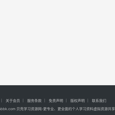
关于会员
服务条款
免责声明
版权声明
联系我们
 www.hhbbk.com 贝壳学习资源网-更专业、更全面的个人学习资料虚拟资源共