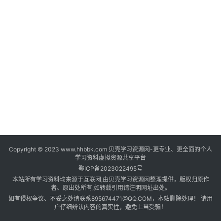
登录
注册
自
媒
体
资
源
高
中
资
料
Copyright © 2023 www.hhbbk.com 贝壳学习资源网-更专业、更全面的个人
儿
学习资料虚拟资源共享平台
童
鄂ICP备2023022495号
国
本站所有学习资料均来源于互联网,由贝壳学习资源网整理提供，版权归原作
学
者、原出处所有,如转载引用请注明网址出处。
如有侵权争议、不妥之处请联系895674471@QQ.COM，本站删除处理！ 请用
启
户仔细辨认内容的真实性，避免上当受骗！
蒙