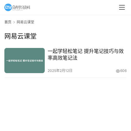
A
I
首页
网易云课堂
教
网易云课堂
程
资
源
一起学轻松笔记 提升笔记技巧与效
率高效笔记法
初
2025年2月12日
606
中
资
料
小
学
资
料