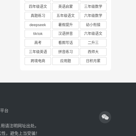
四年级语文
英语启蒙
三年级数学
真题练习
五年级语文
六年级数学
deepseek
暑假提升
幼小衔接
tiktok
汉语拼音
六年级语文
高考
看图写话
二升三
三年级英语
拼音练习
西师大
跨境电商
应用题
日积月累
享平台
引用请注明网址出处。
真实性，避免上当受骗！