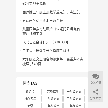
础到实战全解析
西师版三年级上册数学重点知识点汇总
看动画学初中史地生政合集
儿童国学教育动画片《朱妮托尼语言启
蒙》视频下载
《【日语会话】》 【6.88 GB】
二年级上册数学开学摸底考试卷
六年级语文上册名师规划每一课重点考点
梳理 共40页
标签TAG
QQ客服
知识点
专项练习
一年级语文
分享本页
核心考点
二年级语文
三年级语文
英语
一年级数学
二年级数学