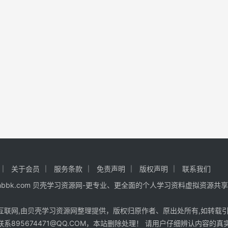
关于会员
服务条款
免责声明
版权声明
联系我们
 www.hhbbk.com 贝壳学习资源网-更专业、更全面的个人学习资料虚拟资源共
互联网,由贝壳学习资源网整理提供，版权归原作者、原出处所有,如转载
系895674471@QQ.COM，本站删除处理！ 请用户仔细辨认内容的