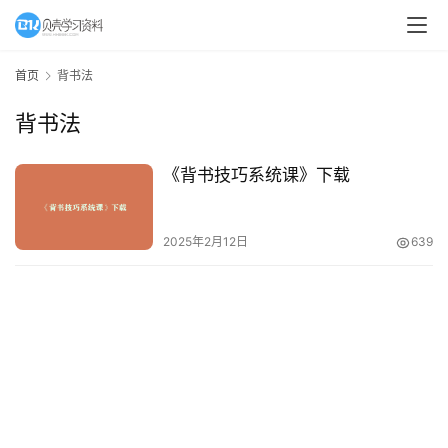
A
I
首页
背书法
教
背书法
程
资
源
《背书技巧系统课》下载
初
2025年2月12日
639
中
资
料
小
学
资
料