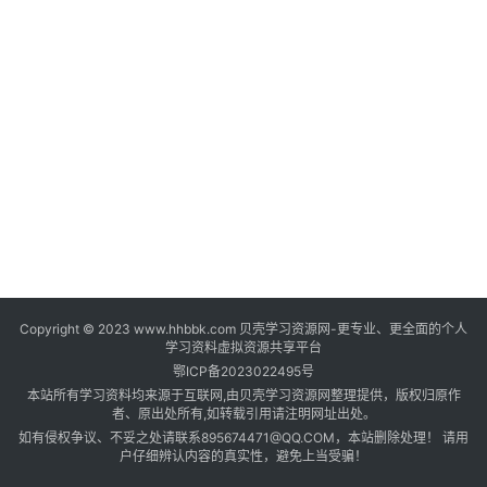
登录
注册
自
媒
体
资
源
高
中
资
料
Copyright © 2023 www.hhbbk.com 贝壳学习资源网-更专业、更全面的个人
儿
学习资料虚拟资源共享平台
童
鄂ICP备2023022495号
国
本站所有学习资料均来源于互联网,由贝壳学习资源网整理提供，版权归原作
学
者、原出处所有,如转载引用请注明网址出处。
如有侵权争议、不妥之处请联系895674471@QQ.COM，本站删除处理！ 请用
启
户仔细辨认内容的真实性，避免上当受骗！
蒙