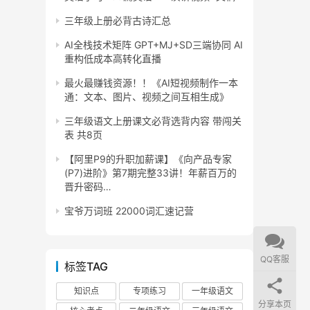
三年级上册必背古诗汇总
AI全栈技术矩阵 GPT+MJ+SD三端协同 AI
重构低成本高转化直播
最火最赚钱资源！！《AI短视频制作一本
通：文本、图片、视频之间互相生成》
三年级语文上册课文必背选背内容 带闯关
表 共8页
【阿里P9的升职加薪课】《向产品专家
(P7)进阶》第7期完整33讲！年薪百万的
晋升密码…
宝爷万词班 22000词汇速记营
QQ客服
标签TAG
知识点
专项练习
一年级语文
分享本页