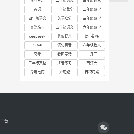
核心考点
二年级语文
三年级语文
英语
一年级数学
二年级数学
四年级语文
英语启蒙
三年级数学
真题练习
五年级语文
六年级数学
deepseek
暑假提升
幼小衔接
tiktok
汉语拼音
六年级语文
高考
看图写话
二升三
三年级英语
拼音练习
西师大
跨境电商
应用题
日积月累
享平台