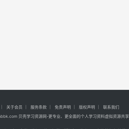
关于会员
服务条款
免责声明
版权声明
联系我们
 www.hhbbk.com 贝壳学习资源网-更专业、更全面的个人学习资料虚拟资源共