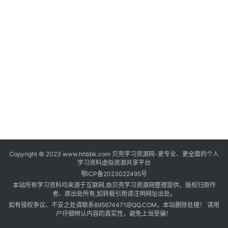
登录
注册
自
媒
体
资
源
高
中
资
料
Copyright © 2023 www.hhbbk.com 贝壳学习资源网-更专业、更全面的个人
儿
学习资料虚拟资源共享平台
童
鄂ICP备2023022495号
国
本站所有学习资料均来源于互联网,由贝壳学习资源网整理提供，版权归原作
学
者、原出处所有,如转载引用请注明网址出处。
如有侵权争议、不妥之处请联系895674471@QQ.COM，本站删除处理！ 请用
启
户仔细辨认内容的真实性，避免上当受骗！
蒙