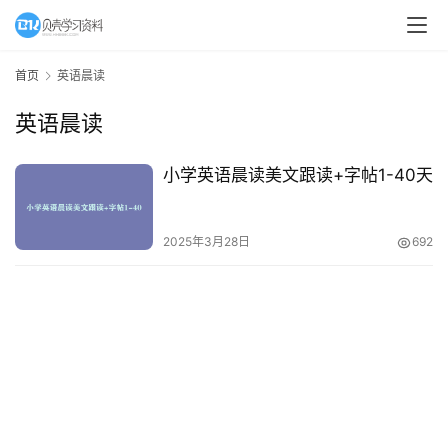
A
I
首页
英语晨读
教
英语晨读
程
资
源
小学英语晨读美文跟读+字帖1-40天
初
2025年3月28日
692
中
资
料
小
学
资
料