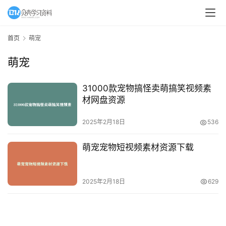
A
I
首页
萌宠
教
萌宠
程
资
源
31000款宠物搞怪卖萌搞笑视频素
材网盘资源
初
2025年2月18日
536
中
资
萌宠宠物短视频素材资源下载
料
小
2025年2月18日
629
学
资
料