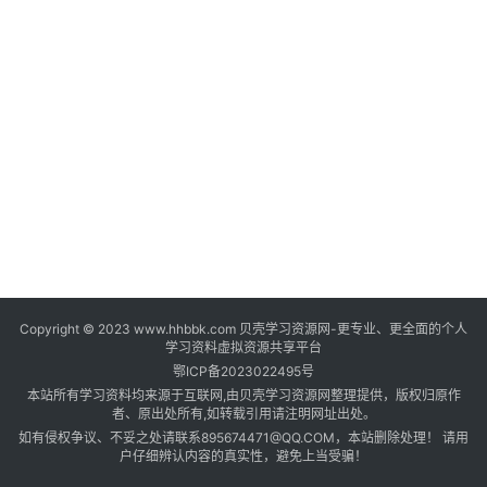
登录
注册
自
媒
体
资
源
高
中
资
料
Copyright © 2023 www.hhbbk.com 贝壳学习资源网-更专业、更全面的个人
儿
学习资料虚拟资源共享平台
童
鄂ICP备2023022495号
国
本站所有学习资料均来源于互联网,由贝壳学习资源网整理提供，版权归原作
学
者、原出处所有,如转载引用请注明网址出处。
如有侵权争议、不妥之处请联系895674471@QQ.COM，本站删除处理！ 请用
启
户仔细辨认内容的真实性，避免上当受骗！
蒙