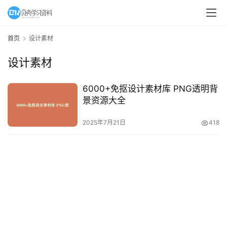
A
I
首页
设计素材
教
设计素材
程
资
源
6000+免抠设计素材库 PNG透明背
景资源大全
初
2025年7月21日
418
中
资
料
小
学
资
料