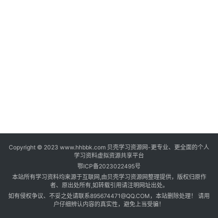
登录
注册
自
媒
体
资
源
高
中
资
料
Copyright © 2023 www.hhbbk.com 贝壳学习资源网-更专业、更全面的个人
儿
学习资料虚拟资源共享平台
童
鄂ICP备2023022495号
国
本站所有学习资料均来源于互联网,由贝壳学习资源网整理提供，版权归原作
学
者、原出处所有,如转载引用请注明网址出处。
如有侵权争议、不妥之处请联系895674471@QQ.COM，本站删除处理！ 请用
启
户仔细辨认内容的真实性，避免上当受骗！
蒙