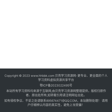
登录
注册
自
媒
体
资
源
高
中
资
料
Copyright © 2023 www.hhbbk.com 贝壳学习资源网-更专业、更全面的个人
儿
学习资料虚拟资源共享平台
童
鄂ICP备2023022495号
国
本站所有学习资料均来源于互联网,由贝壳学习资源网整理提供，版权归原作
学
者、原出处所有,如转载引用请注明网址出处。
如有侵权争议、不妥之处请联系895674471@QQ.COM，本站删除处理！ 请用
启
户仔细辨认内容的真实性，避免上当受骗！
蒙