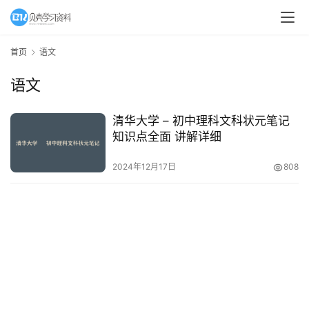
A
I
首页
语文
教
语文
程
资
源
清华大学 – 初中理科文科状元笔记
知识点全面 讲解详细
初
2024年12月17日
808
中
资
料
小
学
资
料