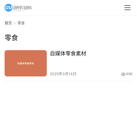
A
I
首页
零食
教
零食
程
资
源
自媒体零食素材
初
2025年3月14日
496
中
资
料
小
学
资
料