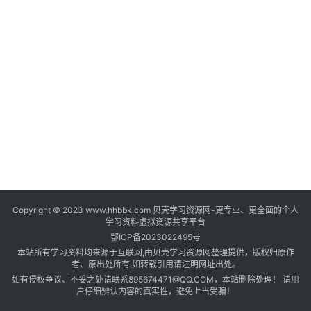
登录
注册
自
媒
体
资
源
高
中
资
料
Copyright © 2023 www.hhbbk.com 贝壳学习资源网-更专业、更全面的个人
儿
学习资料虚拟资源共享平台
童
鄂ICP备2023022495号
国
本站所有学习资料均来源于互联网,由贝壳学习资源网整理提供，版权归原作
学
者、原出处所有,如转载引用请注明网址出处。
如有侵权争议、不妥之处请联系895674471@QQ.COM，本站删除处理！ 请用
启
户仔细辨认内容的真实性，避免上当受骗！
蒙