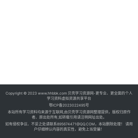
登录
注册
自
媒
体
资
源
高
中
资
料
Copyright © 2023 www.hhbbk.com 贝壳学习资源网-更专业、更全面的个人
儿
学习资料虚拟资源共享平台
童
鄂ICP备2023022495号
国
本站所有学习资料均来源于互联网,由贝壳学习资源网整理提供，版权归原作
学
者、原出处所有,如转载引用请注明网址出处。
如有侵权争议、不妥之处请联系895674471@QQ.COM，本站删除处理！ 请用
启
户仔细辨认内容的真实性，避免上当受骗！
蒙