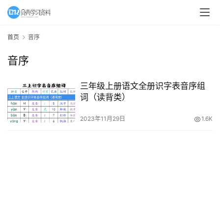
A
I
首页
音序
教
音序
程
资
源
三年级上册语文全册识字表音序组
词（读背类）
初
2023年11月29日
1.6K
中
资
料
小
学
资
料