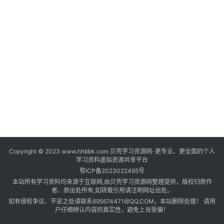
登录
注册
自
媒
体
资
源
高
中
资
料
Copyright © 2023 www.hhbbk.com 贝壳学习资源网-更专业、更全面的个人
儿
学习资料虚拟资源共享平台
童
鄂ICP备2023022495号
国
本站所有学习资料均来源于互联网,由贝壳学习资源网整理提供，版权归原作
学
者、原出处所有,如转载引用请注明网址出处。
如有侵权争议、不妥之处请联系895674471@QQ.COM，本站删除处理！ 请用
启
户仔细辨认内容的真实性，避免上当受骗！
蒙