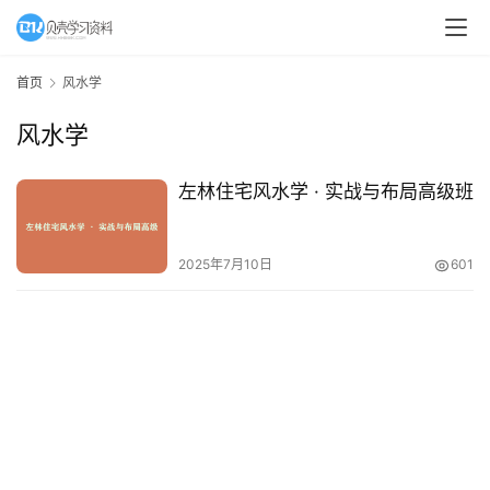
A
I
首页
风水学
教
风水学
程
资
源
左林住宅风水学 · 实战与布局高级班
初
2025年7月10日
601
中
资
料
小
学
资
料