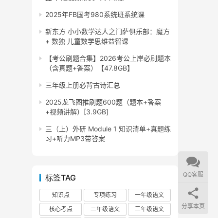
2025年FB国考980系统班系统课
新东方 小小数学达人之门萨俱乐部：魔方
+ 数独 儿童数学思维益智课
【考公刷题合集】2026考公上岸必刷题本
（含真题+答案）【47.8GB】
三年级上册必背古诗汇总
2025龙飞图推刷题600题（题本+答案
+视频讲解）[3.9GB]
三（上）外研 Module 1 知识清单+真题练
习+听力MP3带答案
QQ客服
标签TAG
知识点
专项练习
一年级语文
分享本页
核心考点
二年级语文
三年级语文