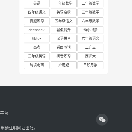
英语
一年级数学
二年级数学
四年级语文
英语启蒙
三年级数学
真题练习
五年级语文
六年级数学
deepseek
暑假提升
幼小衔接
tiktok
汉语拼音
六年级语文
高考
看图写话
二升三
三年级英语
拼音练习
西师大
跨境电商
应用题
日积月累
享平台
引用请注明网址出处。