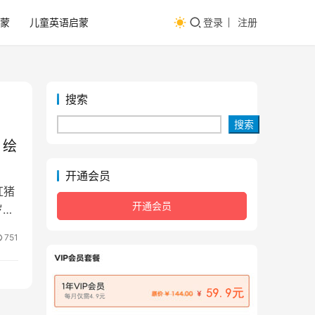
蒙
儿童英语启蒙
登录
注册
搜索
搜索
 绘
开通会员
红猪
开通会员
岁儿
751