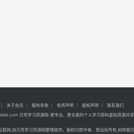
关于会员
服务条款
免责声明
版权声明
联系我们
 www.hhbbk.com 贝壳学习资源网-更专业、更全面的个人学习资料虚拟资源共
互联网,由贝壳学习资源网整理提供，版权归原作者、原出处所有,如转载