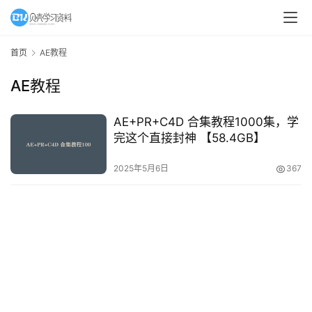
A
I
首页
AE教程
教
AE教程
程
资
源
AE+PR+C4D 合集教程1000集，学
完这个直接封神 【58.4GB】
初
2025年5月6日
367
中
资
料
小
学
资
料