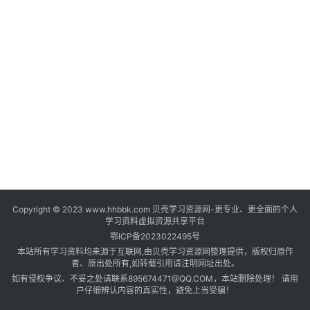
登录
注册
自
媒
体
资
源
高
中
资
料
Copyright © 2023 www.hhbbk.com 贝壳学习资源网-更专业、更全面的个人
儿
学习资料虚拟资源共享平台
童
鄂ICP备2023022495号
国
本站所有学习资料均来源于互联网,由贝壳学习资源网整理提供，版权归原作
学
者、原出处所有,如转载引用请注明网址出处。
如有侵权争议、不妥之处请联系895674471@QQ.COM，本站删除处理！ 请用
启
户仔细辨认内容的真实性，避免上当受骗！
蒙