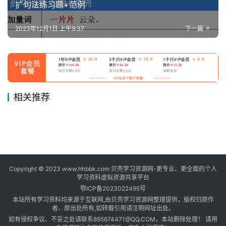
扩句法练习题+范例
2023年12月1日 上午9:37
下一篇
相关推荐
一年级上册语文-按课文内容
三年级语文上册预习卡 每一课
2023年12月5日
786
2023年11月29日
728
一年级上册语文1-8单元知识
三年级上册语文期末总复习重
填空专项练习
2023年12月13日
2.1K
都有 共32页
2025年1月1日
820
一年级
三年级
四年级语文上册根据意思写成
3500+份小学语文、数学、英
点归纳 共11页
2023年12月2日
1.5K
点数学期末常考易错题60题
2025年2月5日
667
一年级
三年级
四年级上册语文重点句子仿写
四年级上册语数英单元+期中
语113个汇总
2023年12月2日
738
语、科学、品德等学习资料大
2024年12月31日
1.5K
四年级
一年级
四年级语文必背成语汇总
汇总 共11页
2023年12月1日
821
+期末试卷+专项练习+晨读
四年级
四年级
合集
四年级
+重点必背资料
Copyright © 2023 www.hhbbk.com 贝壳学习资源网-更专业、更全面的个人
学习资料虚拟资源共享平台
鄂ICP备2023022495号
本站所有学习资料均来源于互联网,由贝壳学习资源网整理提供，版权归原作
者、原出处所有,如转载引用请注明网址出处。
如有侵权争议、不妥之处请联系895674471@QQ.COM，本站删除处理！ 请用