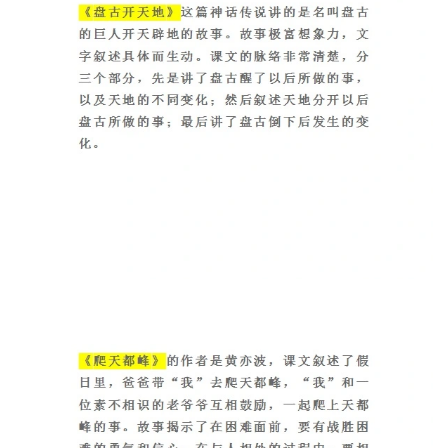
儿
童
英
语
启
蒙