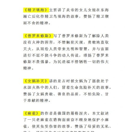
教
A
I
教
程
资
源
初
中
资
料
小
学
资
料