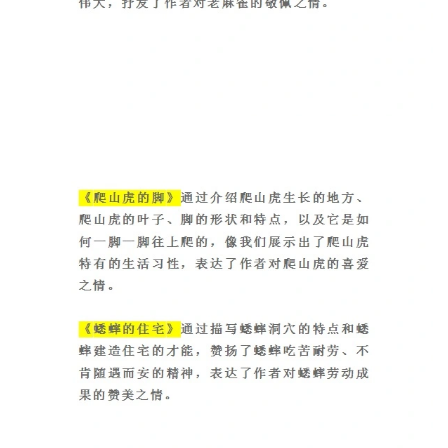
登录
注册
自
媒
体
资
源
高
中
资
料
儿
童
国
学
启
蒙