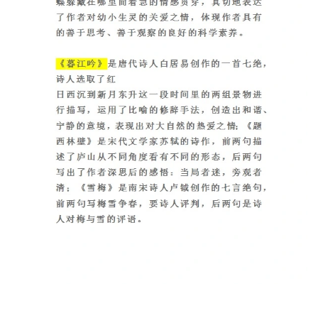
首
页
母
婴
早