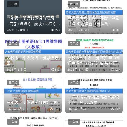
三年级
六年级
三年级上册语数英课前预习
西师大版六年级上册数学单元
+试卷+课课练+晨读+专项练
测试 确定位置（含解析）
习
2024年12月31日
758
2023年12月12日
786
四年级
五年级
人教版四年级英语上册思维导
苏教版五年级上册数学 重点知
图
识点概念与公式总结 共12页
2023年12月1日
812
2023年12月11日
1.2K
三年级
六年级
北师大版六年级上册数学知识
三年级上册英语学习思维导图
重点汇总 共29页
2023年11月30日
1.6K
2023年12月4日
1.4K
二年级
三年级