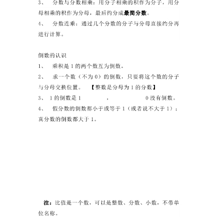
A
I
教
程
资
源
初
中
资
料
小
学
资
料