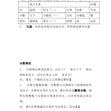
首
页
母
婴
早
教