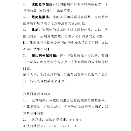
登录
注册
自
媒
体
资
源
高
中
资
料
儿
童
国
学
启
蒙