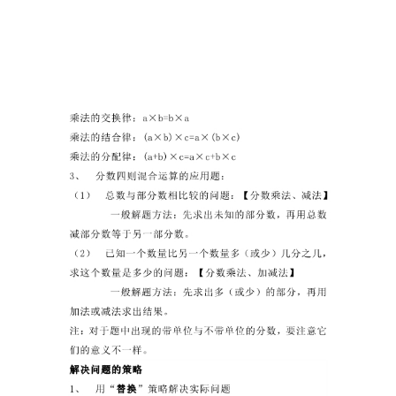
儿
童
英
语
启
蒙