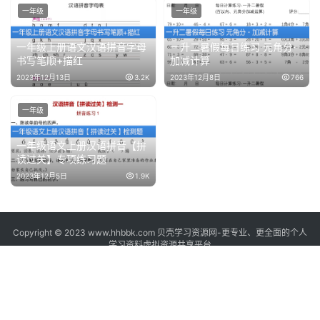
一年级
一年级
一年级上册语文汉语拼音字母
一升二暑假每日练习 元角分·
书写笔顺+描红
加减计算
2023年12月13日
3.2K
2023年12月8日
766
一年级
一年级语文上册汉语拼音【拼
读过关】专项练习题
2023年12月5日
1.9K
Copyright © 2023 www.hhbbk.com 贝壳学习资源网-更专业、更全面的个人
学习资料虚拟资源共享平台
鄂ICP备2023022495号
本站所有学习资料均来源于互联网,由贝壳学习资源网整理提供，版权归原作
者、原出处所有,如转载引用请注明网址出处。
如有侵权争议、不妥之处请联系895674471@QQ.COM，本站删除处理！ 请用
户仔细辨认内容的真实性，避免上当受骗！