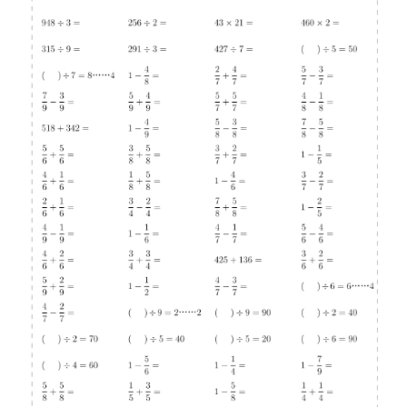
首
页
母
婴
早
教
A
I
教
程
资
源
初
中
资