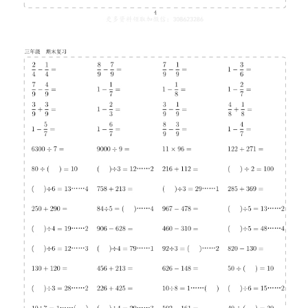
料
小
学
资
料
登录
注册
自
媒
体
资
源
高
中
资
料