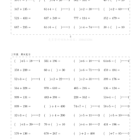
儿
童
国
学
启
蒙
儿
童
英
语
启
蒙