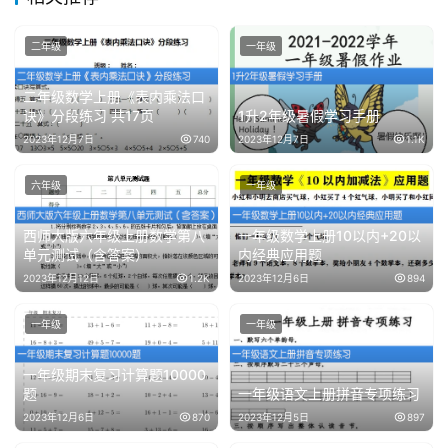
二年级
一年级
二年级数学上册《表内乘法口
诀》分段练习 共17页
1升2年级暑假学习手册
2023年12月7日
740
2023年12月7日
1.1K
六年级
一年级
西师大版六年级上册数学第八
一年级数学上册10以内+20以
单元测试（含答案）
内经典应用题
2023年12月12日
1.2K
2023年12月6日
894
一年级
一年级
一年级期末复习计算题10000
题
一年级语文上册拼音专项练习
2023年12月6日
870
2023年12月5日
897