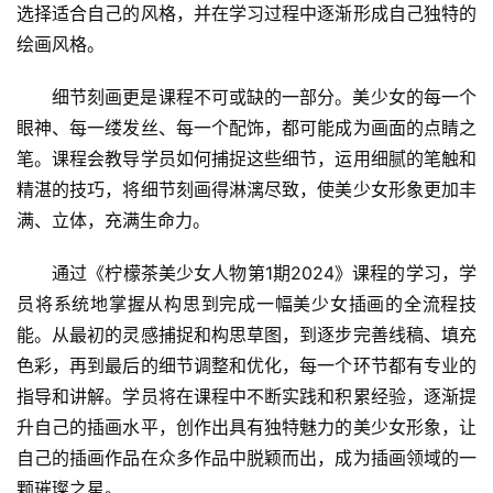
选择适合自己的风格，并在学习过程中逐渐形成自己独特的
母
绘画风格。
婴
早
细节刻画更是课程不可或缺的一部分。美少女的每一个
教
眼神、每一缕发丝、每一个配饰，都可能成为画面的点睛之
笔。课程会教导学员如何捕捉这些细节，运用细腻的笔触和
A
精湛的技巧，将细节刻画得淋漓尽致，使美少女形象更加丰
I
教
满、立体，充满生命力。
程
资
通过《柠檬茶美少女人物第1期2024》课程的学习，学
源
员将系统地掌握从构思到完成一幅美少女插画的全流程技
能。从最初的灵感捕捉和构思草图，到逐步完善线稿、填充
初
色彩，再到最后的细节调整和优化，每一个环节都有专业的
中
指导和讲解。学员将在课程中不断实践和积累经验，逐渐提
资
升自己的插画水平，创作出具有独特魅力的美少女形象，让
料
自己的插画作品在众多作品中脱颖而出，成为插画领域的一
颗璀璨之星。