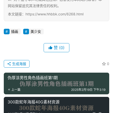
国
网站保留追究其法律责任的权利。
学
启
本文链接：https://www.hhbbk.com/6268.html
蒙
插画
美少女
儿
童
英
赞
(0)
语
启
生成海报
0
蒙
伪厚涂男性角色插画班第1期
上一篇
2025年2月19日 下午3:19
300款蛇年海报40G素材资源