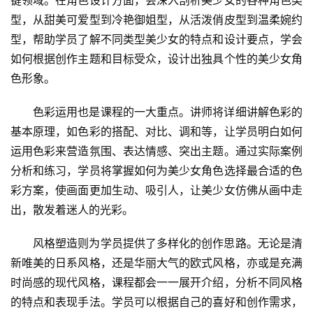
型，从甜美可爱型到冷艳御姐型，从活泼俏皮型到温柔婉约
型，帮助学员了解不同类型美少女的特点和设计要点，学会
如何根据创作主题和目标受众，设计出独具个性的美少女角
色形象。
色彩运用也是课程的一大重点。讲师将详细讲解色彩的
基本原理，如色彩的搭配、对比、调和等，让学员明白如何
运用色彩来营造氛围、表达情感、突出主题。通过实际案例
分析和练习，学员将掌握如何为美少女角色选择最合适的色
彩方案，使画面更加生动、吸引人，让美少女仿佛从画中走
出，散发着迷人的光彩。
风格塑造则为学员提供了多样化的创作思路。无论是清
新唯美的日系风格，还是华丽大气的欧式风格，亦或是充满
首
时尚感的现代风格，课程都会一一展开介绍，分析不同风格
页
的特点和表现手法。学员可以根据自己的喜好和创作需求，