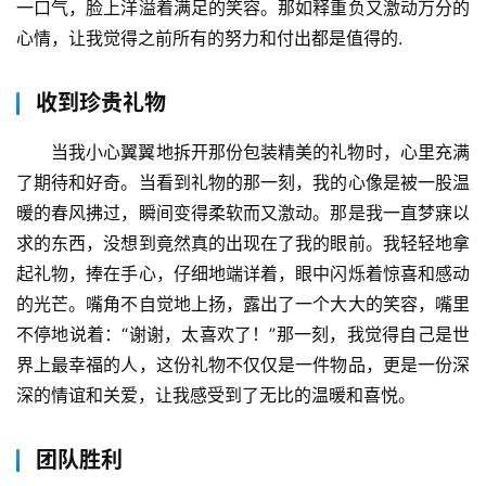
一口气，脸上洋溢着满足的笑容。那如释重负又激动万分的
中
心情，让我觉得之前所有的努力和付出都是值得的.
资
料
收到珍贵礼物
儿
当我小心翼翼地拆开那份包装精美的礼物时，心里充满
童
了期待和好奇。当看到礼物的那一刻，我的心像是被一股温
国
学
暖的春风拂过，瞬间变得柔软而又激动。那是我一直梦寐以
启
求的东西，没想到竟然真的出现在了我的眼前。我轻轻地拿
蒙
起礼物，捧在手心，仔细地端详着，眼中闪烁着惊喜和感动
的光芒。嘴角不自觉地上扬，露出了一个大大的笑容，嘴里
儿
不停地说着：“谢谢，太喜欢了！”那一刻，我觉得自己是世
童
界上最幸福的人，这份礼物不仅仅是一件物品，更是一份深
英
深的情谊和关爱，让我感受到了无比的温暖和喜悦。
语
启
蒙
团队胜利