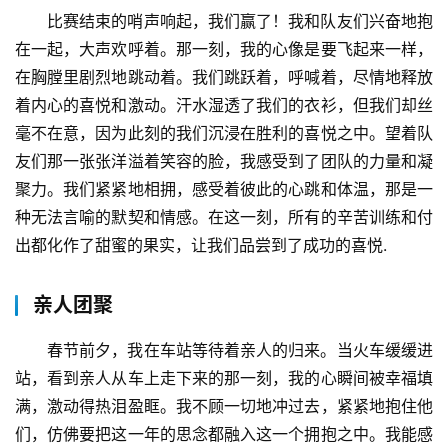
比赛结束的哨声响起，我们赢了！我和队友们兴奋地抱
在一起，大声欢呼着。那一刻，我的心像是要飞起来一样，
在胸膛里剧烈地跳动着。我们跳跃着，呼喊着，尽情地释放
着内心的喜悦和激动。汗水湿透了我们的衣衫，但我们却丝
毫不在意，因为此刻的我们沉浸在胜利的喜悦之中。望着队
友们那一张张洋溢着笑容的脸，我感受到了团队的力量和凝
聚力。我们紧紧地相拥，感受着彼此的心跳和体温，那是一
种无法言喻的默契和情感。在这一刻，所有的辛苦训练和付
出都化作了甜蜜的果实，让我们品尝到了成功的喜悦.
亲人团聚
春节前夕，我在车站等待着亲人的归来。当火车缓缓进
站，看到亲人从车上走下来的那一刻，我的心瞬间被幸福填
满，激动得热泪盈眶。我不顾一切地冲过去，紧紧地抱住他
们，仿佛要把这一年的思念都融入这一个拥抱之中。我能感