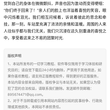
觉到自己的身体在微微颤抖，声音也因为激动而变得哽咽：
“你们终于回来了！”亲人们的脸上也洋溢着喜悦的笑容，眼
中闪烁着泪光。我们相互问候着，诉说着彼此的思念和牵
挂，那一刻，车站里充满了浓浓的亲情和温暖。周围的人来
人往似乎都与我们无关，我们只沉浸在这久别重逢的喜悦之
中，享受着这来之不易的团聚时光.
版权声明
1、本站所发布的一切学习教程、软件等仅限用于学习体验和研
究目的；请自觉下载后24小时内删除，严禁用于其他用途，如
果你喜欢教程，请支持正版教程软件，得到更好的正版服务，
本站内容全部来自网络，版权争议与本站无关，如果您认为侵
犯了您的合法权益，请联系我们删除。发送邮件到邮箱：
895674471@qq.com。
2、对于不当转载或引用本网站内容而引起的民事纷争、行政处
理或其他损失，本网站不承担责任。