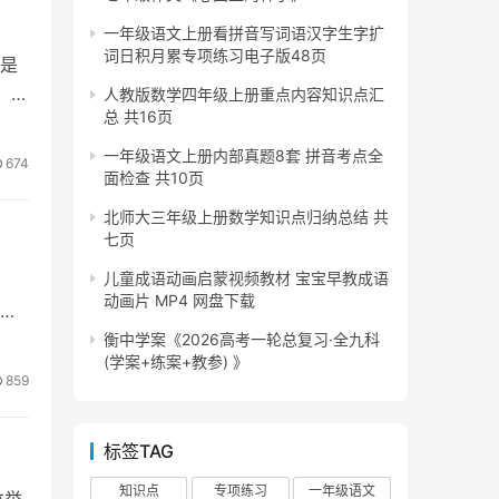
一年级语文上册看拼音写词语汉字生字扩
词日积月累专项练习电子版48页
是
，显
人教版数学四年级上册重点内容知识点汇
总 共16页
一年级语文上册内部真题8套 拼音考点全
674
面检查 共10页
北师大三年级上册数学知识点归纳总结 共
七页
儿童成语动画启蒙视频教材 宝宝早教成语
动画片 MP4 网盘下载
情
衡中学案《2026高考一轮总复习·全九科
(学案+练案+教参) 》
859
标签TAG
知识点
专项练习
一年级语文
林举