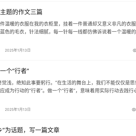
主题的作文三篇
件温暖的衣服在我的衣柜里，挂着一件普通却又意义非凡的衣服
蓝色的毛衣，针法细腻，每一针每一线都仿佛诉说着一个温暖的
个寒风凛冽的冬日，我和妈妈一起去逛…
2025年1月13日
一个“行者”
终觉浅，绝知此事要躬行。”在生活的舞台上，我们不能仅仅是思
应成为行动的“行者”。做一个“行者”，意味着用实际行动去践行
保，不应只是一句空洞的口号…
2025年1月13日
乡”为话题，写一篇文章