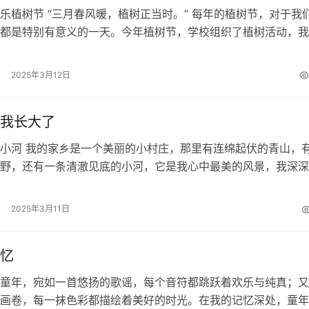
乐植树节 “三月春风暖，植树正当时。” 每年的植树节，对于我
都是特别有意义的一天。今年植树节，学校组织了植树活动，我
加了。 来到植树场地，那里已…
2025年3月12日
我长大了
小河 我的家乡是一个美丽的小村庄，那里有连绵起伏的青山，
野，还有一条清澈见底的小河，它是我心中最美的风景，我深深
春天，小河从沉睡中苏醒过来，河水…
2025年3月11日
忆
童年，宛如一首悠扬的歌谣，每个音符都跳跃着欢乐与纯真；又
画卷，每一抹色彩都描绘着美好的时光。在我的记忆深处，童年