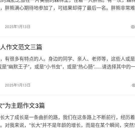
，胖熊满心期待地参加了，可结果却得了最后一名。胖熊非常难
都是因为自己太胖，才跑不快。于是，…
2025年1月13日
人作文范文三篇
，有很多有特点的人。身边的同学、亲人、老师等，这些人或是
或是“幽默王子”，或是“小书虫”，或是“热心肠”……请选择其中的
体的事例，写出他(她)的…
2025年1月13日
次”为主题作文3篇
长大了成长是一条曲折的路，我们在这条路上不断前行，经历着
。对我来说，“长大”并不是年龄的增长，而是在某个瞬间，突然
与担当的含义。对我来说，那个瞬间…