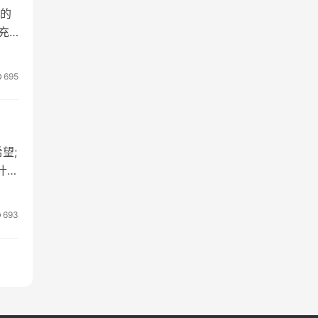
的
充
695
望;
什么
693