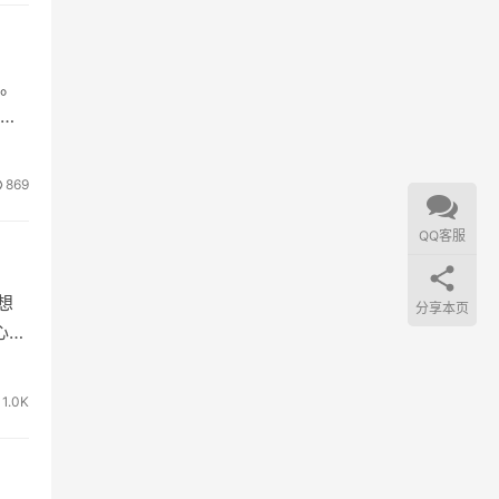
。
故
869
QQ客服
想
分享本页
心中
1.0K