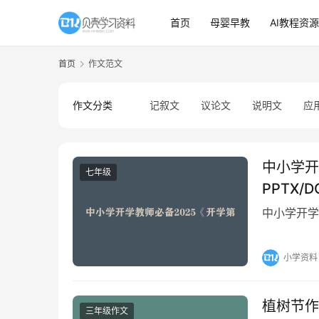
首页
母婴早教
AI教程资源
首页
作文范文
作文分类
记叙文
议论文
说明文
应
中小学开
七年级
PPTX/D
中小学开学教
小学资料
植树节作
三年级作文