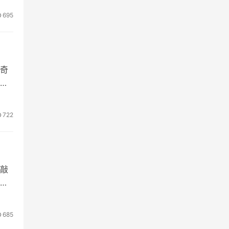
695
奇
的
722
将敲
愿
685