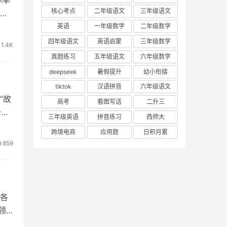
核心考点
二年级语文
三年级语文
英语
一年级数学
二年级数学
四年级语文
英语启蒙
三年级数学
1.4K
真题练习
五年级语文
六年级数学
deepseek
暑假提升
幼小衔接
tiktok
汉语拼音
六年级语文
“故
高考
看图写话
二升三
一
三年级英语
拼音练习
西师大
跨境电商
应用题
日积月累
859
各
领