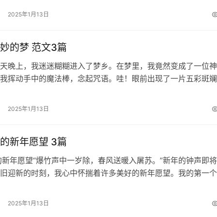
2025年1月13日
妙的梦 范文3篇
天晚上，我迷迷糊糊进入了梦乡。在梦里，我竟然变成了一位神
我挥动手中的魔法棒，念起咒语。哇！眼前出现了一片五彩斑斓
们争奇斗艳，红的像火，粉的像霞，白…
2025年1月13日
的新年愿望 3篇
的新年愿望“爆竹声中一岁除，春风送暖入屠苏。”新年的钟声即
旧迎新的时刻，我心中怀揣着许多美好的新年愿望。我的第一个
己在学习上能够更上一层楼。过去…
2025年1月13日