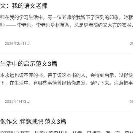
文：我的语文老师
师在我的学习生活中，有一位老师给我留下了深刻的印象，她就
师 —— 李老师。李老师身材苗条，总是穿着简约又大方的衣服
。她那一头乌黑亮丽的长发，常常…
2025年2月11日
生活中的启示范文3篇
本永远也读不完的书。善于读这本书的人，会得到启示，过得快
下，在生活中，有哪些事情曾经给你启发，请写下来。注意把事
楚，把得到的启示写明白，题目自拟，字…
2025年1月13日
像作文 胖熊减肥 范文3篇
熊的减肥之旅在一片美丽的森林里，住着一只胖熊。有一次，森