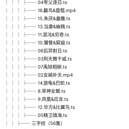
│ │ │ ├── 04夸父逐日.ts
│ │ │ ├── 16.鸓鸟&盘瓠.mp4
│ │ │ ├── 15.朱厌&蛊雕.ts
│ │ │ ├── 13.当康&幽鴳.ts
│ │ │ ├── 11.混沌&穷奇.ts
│ │ │ ├── 10.饕餮&窫窳.ts
│ │ │ ├── 06后羿射日.ts
│ │ │ ├── 03刑天舞干戚.ts
│ │ │ ├── 07禹除相柳.ts
│ │ │ ├── 02女娲补天.mp4
│ │ │ ├── 14.旋龟&巴蛇.ts
│ │ │ ├── 8.旱神女魃.ts
│ │ │ ├── 9.凤凰&应龙.ts
│ │ │ ├── 12.毕方&比翼鸟.ts
│ │ │ ├── 05精卫填海.ts
│ │ ├── 三字经（56集）