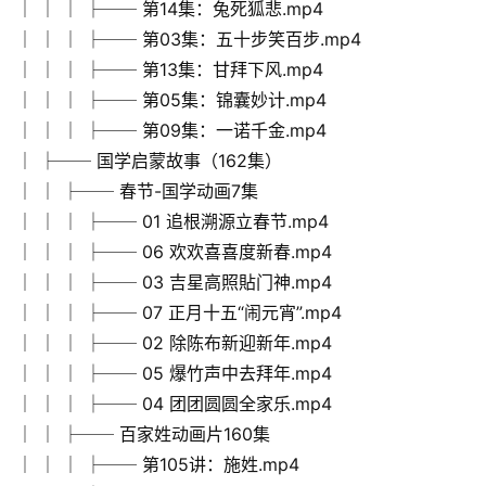
│ │ │ ├── 第14集：兔死狐悲.mp4
│ │ │ ├── 第03集：五十步笑百步.mp4
│ │ │ ├── 第13集：甘拜下风.mp4
│ │ │ ├── 第05集：锦囊妙计​​.mp4
│ │ │ ├── 第09集：一诺千金.mp4
│ ├── 国学启蒙故事（162集）
│ │ ├── 春节-国学动画7集
│ │ │ ├── 01 追根溯源立春节.mp4
│ │ │ ├── 06 欢欢喜喜度新春.mp4
│ │ │ ├── 03 吉星高照貼门神.mp4
│ │ │ ├── 07 正月十五“闹元宵”.mp4
首
│ │ │ ├── 02 除陈布新迎新年.mp4
页
│ │ │ ├── 05 爆竹声中去拜年.mp4
母
│ │ │ ├── 04 团团圆圆全家乐.mp4
婴
│ │ ├── 百家姓动画片160集
早
│ │ │ ├── 第105讲：施姓.mp4
教