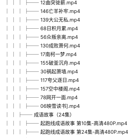
│ │ │ ├── 12曲突徙薪.mp4
│ │ │ ├── 146亡羊补牢.mp4
│ │ │ ├── 139大公无私.mp4
│ │ │ ├── 68日积月累.mp4
│ │ │ ├── 56众叛亲离.mp4
│ │ │ ├── 130成败萧何.mp4
│ │ │ ├── 17南柯一梦.mp4
│ │ │ ├── 155破釜沉舟.mp4
│ │ │ ├── 30祸起萧墙.mp4
│ │ │ ├── 117夸父逐日.mp4
│ │ │ ├── 157空中楼阁.mp4
│ │ │ ├── 78网开一面.mp4
│ │ │ ├── 06映雪读书].mp4
│ │ ├── 成语故事（24集）
│ │ │ ├── 起跑线成语故事 第10集-高清480P.mp4
│ │ │ ├── 起跑线成语故事 第24集-高清480P.mp4