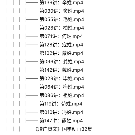
│ │ │ ├── 第139讲：辛姓.mp4
│ │ │ ├── 第030讲：窦姓.mp4
│ │ │ ├── 第055讲：毛姓.mp4
│ │ │ ├── 第028讲：柏姓.mp4
│ │ │ ├── 第071讲：何姓.mp4
│ │ │ ├── 第128讲：寇姓.mp4
│ │ │ ├── 第102讲：蒙姓.mp4
│ │ │ ├── 第096讲：龚姓.mp4
│ │ │ ├── 第142讲：戴姓.mp4
│ │ │ ├── 第029讲：毕姓.mp4
│ │ │ ├── 第064讲：梅姓.mp4
│ │ │ ├── 第086讲：祖姓.mp4
│ │ │ ├── 第119讲：荀姓.mp4
│ │ │ ├── 第010讲：冯姓.mp4
│ │ │ ├── 第147讲：熊姓.mp4
│ │ ├── 《增广贤文》国学动画32集