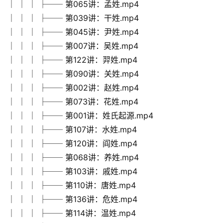
│ │ │ ├── 第065讲：孟姓.mp4
│ │ │ ├── 第039讲：干姓.mp4
│ │ │ ├── 第045讲：尹姓.mp4
│ │ │ ├── 第007讲：吴姓.mp4
│ │ │ ├── 第122讲：羿姓.mp4
│ │ │ ├── 第090讲：关姓.mp4
│ │ │ ├── 第002讲：赵姓.mp4
│ │ │ ├── 第073讲：花姓.mp4
│ │ │ ├── 第001讲：姓氏起源.mp4
│ │ │ ├── 第107讲：水姓.mp4
│ │ │ ├── 第120讲：阎姓.mp4
│ │ │ ├── 第068讲：养姓.mp4
│ │ │ ├── 第103讲：戚姓.mp4
│ │ │ ├── 第110讲：唐姓.mp4
│ │ │ ├── 第136讲：危姓.mp4
│ │ │ ├── 第114讲：温姓.mp4