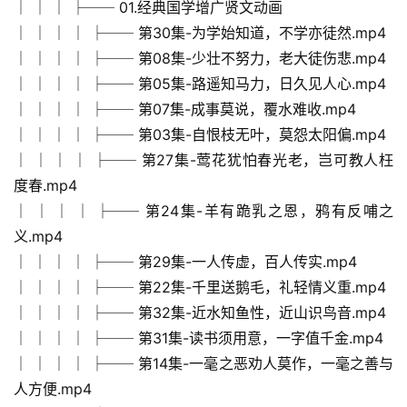
│ │ │ ├── 01.经典国学增广贤文动画
│ │ │ │ ├── 第30集-为学始知道，不学亦徒然.mp4
│ │ │ │ ├── 第08集-少壮不努力，老大徒伤悲.mp4
│ │ │ │ ├── 第05集-路遥知马力，日久见人心.mp4
│ │ │ │ ├── 第07集-成事莫说，覆水难收.mp4
│ │ │ │ ├── 第03集-自恨枝无叶，莫怨太阳偏.mp4
│ │ │ │ ├── 第27集-莺花犹怕春光老，岂可教人枉
度春.mp4
│ │ │ │ ├── 第24集-羊有跪乳之恩，鸦有反哺之
义.mp4
│ │ │ │ ├── 第29集-一人传虚，百人传实.mp4
│ │ │ │ ├── 第22集-千里送鹅毛，礼轻情义重.mp4
│ │ │ │ ├── 第32集-近水知鱼性，近山识鸟音.mp4
│ │ │ │ ├── 第31集-读书须用意，一字值千金.mp4
│ │ │ │ ├── 第14集-一毫之恶劝人莫作，一毫之善与
人方便.mp4