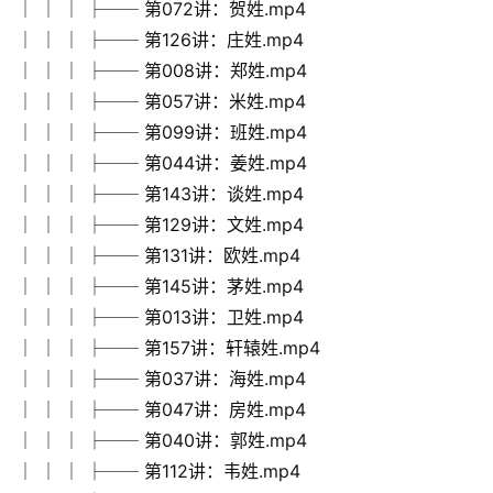
│ │ │ ├── 第072讲：贺姓.mp4
│ │ │ ├── 第126讲：庄姓.mp4
儿
童
│ │ │ ├── 第008讲：郑姓.mp4
英
│ │ │ ├── 第057讲：米姓.mp4
语
│ │ │ ├── 第099讲：班姓.mp4
启
│ │ │ ├── 第044讲：姜姓.mp4
蒙
│ │ │ ├── 第143讲：谈姓.mp4
│ │ │ ├── 第129讲：文姓.mp4
│ │ │ ├── 第131讲：欧姓.mp4
│ │ │ ├── 第145讲：茅姓.mp4
│ │ │ ├── 第013讲：卫姓.mp4
│ │ │ ├── 第157讲：轩辕姓.mp4
│ │ │ ├── 第037讲：海姓.mp4
│ │ │ ├── 第047讲：房姓.mp4
│ │ │ ├── 第040讲：郭姓.mp4
│ │ │ ├── 第112讲：韦姓.mp4