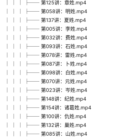
│ │ │ ├── 第125讲：章姓.mp4
│ │ │ ├── 第058讲：明姓.mp4
A
│ │ │ ├── 第137讲：夏姓.mp4
I
│ │ │ ├── 第005讲：李姓.mp4
教
│ │ │ ├── 第032讲：费姓.mp4
程
资
│ │ │ ├── 第093讲：石姓.mp4
源
│ │ │ ├── 第078讲：雷姓.mp4
│ │ │ ├── 第087讲：卜姓.mp4
初
│ │ │ ├── 第098讲：白姓.mp4
中
│ │ │ ├── 第070讲：元姓.mp4
资
│ │ │ ├── 第023讲：岑姓.mp4
料
│ │ │ ├── 第148讲：纪姓.mp4
│ │ │ ├── 第154讲：诸葛姓.mp4
小
│ │ │ ├── 第100讲：仇姓.mp4
学
│ │ │ ├── 第132讲：巢姓.mp4
资
料
│ │ │ ├── 第085讲：山姓.mp4