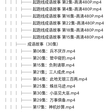
│ │ │ ├── 起跑线成语故事 第2集-高清480P.mp4
│ │ │ ├── 起跑线成语故事 第4集-高清480P.mp4
│ │ │ ├── 起跑线成语故事 第16集-高清480P.mp4
│ │ │ ├── 起跑线成语故事 第22集-高清480P.mp4
│ │ │ ├── 起跑线成语故事 第18集-高清480P.mp4
│ │ │ ├── 起跑线成语故事 第15集-高清480P.mp4
│ │ ├── 成语故事（30集）
│ │ │ ├── 第06集：兵不厌诈.mp4
│ │ │ ├── 第20集：管中窥豹.mp4
│ │ │ ├── 第15集：负荆请罪​​.mp4
│ │ │ ├── 第21集；三人成虎.mp4
│ │ │ ├── 第04集：此地无银三百两.mp4
│ │ │ ├── 第25集：蛛丝马迹.mp4
│ │ │ ├── 第30集：小巫见大巫.mp4
│ │ │ ├── 第29集：万事俱备​​.mp4
│ │ │ ├── 第17集：神机妙算.mp4