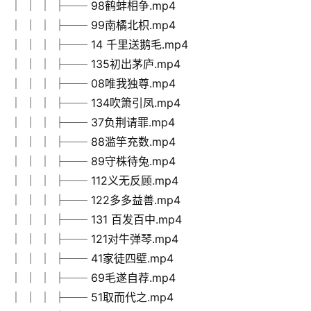
│ │ │ ├── 98鹤蚌相争.mp4
│ │ │ ├── 99南橘北枳.mp4
│ │ │ ├── 14 千里送鹅毛.mp4
│ │ │ ├── 135初出茅庐.mp4
│ │ │ ├── 08唯我独尊.mp4
│ │ │ ├── 134吹箫引凤.mp4
│ │ │ ├── 37负荆请罪.mp4
│ │ │ ├── 88滥竽充数.mp4
│ │ │ ├── 89守株待兔.mp4
│ │ │ ├── 112义无反顾.mp4
│ │ │ ├── 122多多益善.mp4
│ │ │ ├── 131 百发百中.mp4
│ │ │ ├── 121对牛弹琴.mp4
│ │ │ ├── 41家徒四壁.mp4
│ │ │ ├── 69毛遂自荐.mp4
│ │ │ ├── 51取而代之.mp4