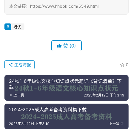
资
本文链接：https://www.hhbbk.com/5549.html
料
培优
儿
童
国
赞
(0)
学
启
蒙
生成海报
0
儿
24秋1-6年级语文核心知识点状元笔记《背记清单》下
载
童
英
上一篇
2025年2月12日 下午3:19
语
启
2024-2025成人高考备考资料集下载
蒙
2025年2月12日 下午3:19
下一篇