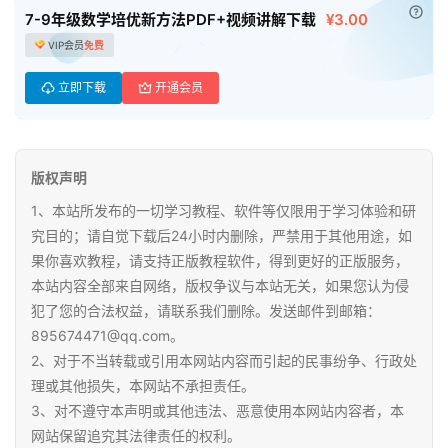
初
已付
7-9年级数学培优新方法PDF+视频讲解下载
¥3.00
中
VIP会员
免费
资
料
立即下载
开通会员
小
学
版权声明
资
料
1、本站所发布的一切学习教程、软件等仅限用于学习体验和研
究目的；请自觉下载后24小时内删除，严禁用于其他用途，如
登录
注册
果你喜欢教程，请支持正版教程软件，得到更好的正版服务，
自
本站内容全部来自网络，版权争议与本站无关，如果您认为侵
媒
犯了您的合法权益，请联系我们删除。发送邮件到邮箱：
体
895674471@qq.com。
资
2、对于不当转载或引用本网站内容而引起的民事纷争、行政处
源
理或其他损失，本网站不承担责任。
3、对不遵守本声明或其他违法、恶意使用本网站内容者，本
高
网站保留追究其法律责任的权利。
中