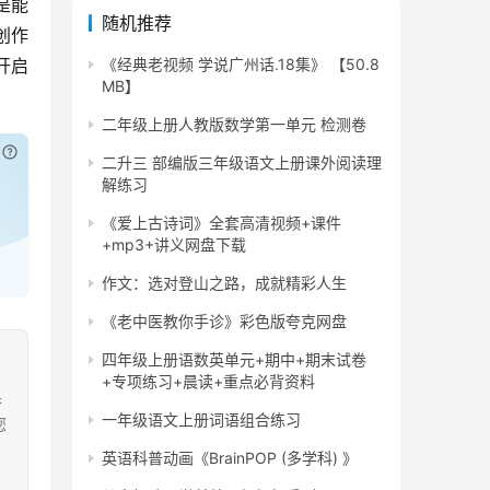
是能
随机推荐
创作
开启
《经典老视频 学说广州话.18集》 【50.8
MB】
二年级上册人教版数学第一单元 检测卷
已付费？
登录
或
刷新
二升三 部编版三年级语文上册课外阅读理
解练习
《爱上古诗词》全套高清视频+课件
+mp3+讲义网盘下载
作文：选对登山之路，成就精彩人生
《老中医教你手诊》彩色版夸克网盘
四年级上册语数英单元+期中+期末试卷
+专项练习+晨读+重点必背资料
果
一年级语文上册词语组合练习
您
英语科普动画《BrainPOP (多学科) 》