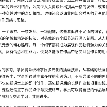
古风的云纹相结合，为美少女头像设计出别具一格的发饰；或者
一种穿越时空的奇幻氛围。讲师还会邀请业内知名插画师分享他
创作灵感与思路。
。一个眼神、一缕发丝、一颗配饰，这些看似微不足道的细节，
腻的笔触和精湛的技法，对头像的各个细节进行深入刻画。从人
景元素的精心雕琢，每一个细节都将成为展现作品独特魅力的关
真，富有情感和生命力，使观众能够在作品中感受到创作者的用
》课程的学习，学员将系统地掌握多元化的插画技法，从基础的绘画
在课程中，学员将通过丰富多样的实践练习，不断尝试不同的创
不仅包括课堂上的即时创作，还包括课后的长期作业和项目实践
，课程还设置了作品点评与交流环节，学员可以将自己的作品展
学员相互交流学习，共同进步。