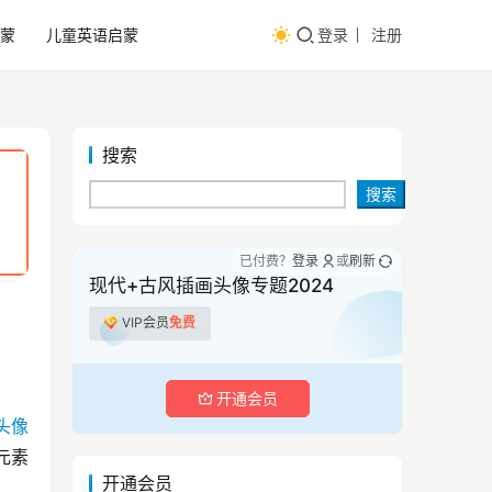
蒙
儿童英语启蒙
登录
注册
搜索
搜索
已付费？
登录
或
刷新
现代+古风插画头像专题2024
VIP会员
免费
开通会员
头像
元素
开通会员