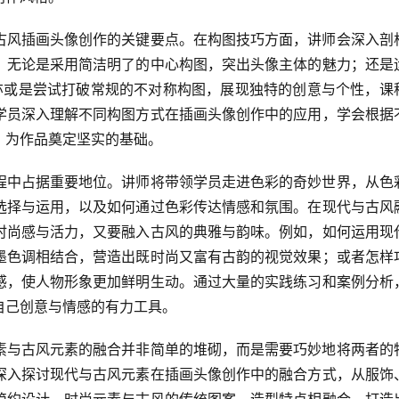
古风插画头像创作的关键要点。在构图技巧方面，讲师会深入剖
。无论是采用简洁明了的中心构图，突出头像主体的魅力；还是
亦或是尝试打破常规的不对称构图，展现独特的创意与个性，课
学员深入理解不同构图方式在插画头像创作中的应用，学会根据
，为作品奠定坚实的基础。
程中占据重要地位。讲师将带领学员走进色彩的奇妙世界，从色
选择与运用，以及如何通过色彩传达情感和氛围。在现代与古风
时尚感与活力，又要融入古风的典雅与韵味。例如，如何运用现
墨色调相结合，营造出既时尚又富有古韵的视觉效果；或者怎样
感，使人物形象更加鲜明生动。通过大量的实践练习和案例分析
自己创意与情感的有力工具。
素与古风元素的融合并非简单的堆砌，而是需要巧妙地将两者的
深入探讨现代与古风元素在插画头像创作中的融合方式，从服饰
简约设计、时尚元素与古风的传统图案、造型特点相融合，打造