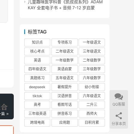
儿童趣味医学科普《凯叔叔系列》ADAM
KAY 全套电子书 + 音频 7-12 岁启蒙
标签TAG
知识点
专项练习
一年级语文
核心考点
二年级语文
三年级语文
英语
一年级数学
二年级数学
四年级语文
英语启蒙
三年级数学
真题练习
五年级语文
六年级数学
deepseek
暑假提升
幼小衔接
tiktok
汉语拼音
六年级语文
QQ客服
高考
看图写话
二升三
三年级英语
拼音练习
西师大
一篇
跨境电商
应用题
日积月累
分享本页