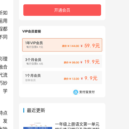
开通会员
析如
运用
程都
不同
彩理
融合
代流
巧妙
，学
最近更新
特点
、发
一年级上册语文第一单元
出独