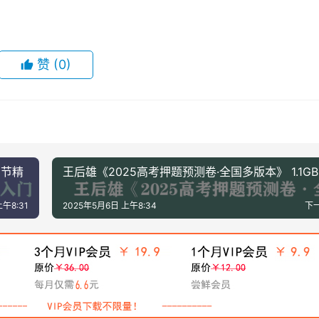
赞
(0)
0节精
王后雄《2025高考押题预测卷·全国多版本》 1.1GB
午8:31
2025年5月6日 上午8:34
下