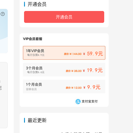
开通会员
已付费？
登录
或
刷新
开通会员
果
您
最近更新