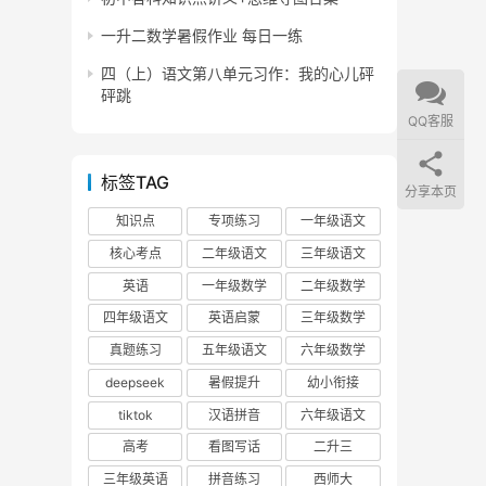
一升二数学暑假作业 每日一练
四（上）语文第八单元习作：我的心儿砰
砰跳
QQ客服
标签TAG
分享本页
知识点
专项练习
一年级语文
核心考点
二年级语文
三年级语文
英语
一年级数学
二年级数学
四年级语文
英语启蒙
三年级数学
真题练习
五年级语文
六年级数学
deepseek
暑假提升
幼小衔接
tiktok
汉语拼音
六年级语文
高考
看图写话
二升三
三年级英语
拼音练习
西师大