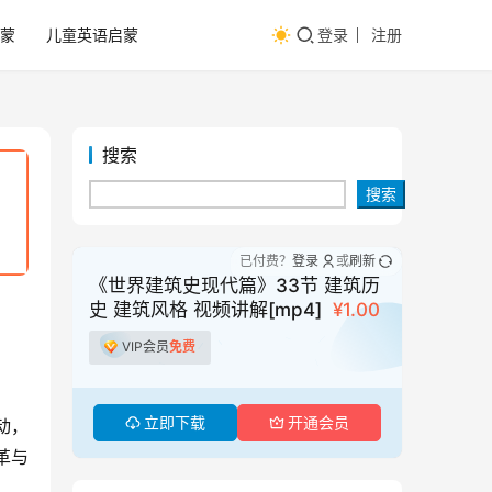
蒙
儿童英语启蒙
登录
注册
搜索
搜索
已付费？
登录
或
刷新
《世界建筑史现代篇》33节 建筑历
史 建筑风格 视频讲解[mp4]
¥1.00
VIP会员
免费
立即下载
开通会员
动，
革与