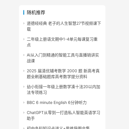
随机推荐
道德经经典 老子的人生智慧27节视频课下
载
二年级上册语文期中1-4单元每课复习重
点
AI从入门到精通的智能工具与直播销讲实
战课
2025 届清优辅考数学 2000 题 新高考真
题全刷基础题库高考数学提分资料
幼小衔接一年级上册数学凑十法20以内加
法专项练习
BBC 6 minute English 6分钟听力
ChatGPT从零到一打造私人智能英语学习
助手
初中各科知识点讲义+思维导图合集