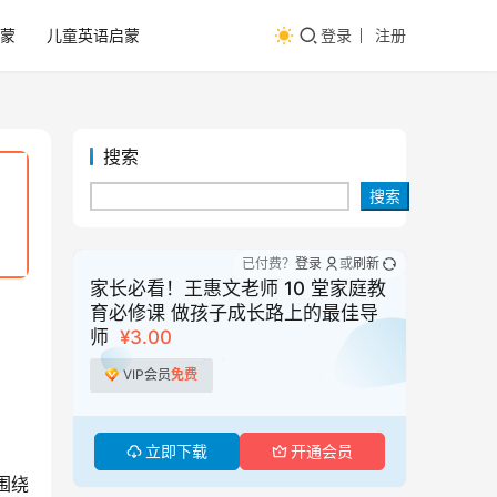
蒙
儿童英语启蒙
登录
注册
搜索
搜索
已付费？
登录
或
刷新
家长必看！王惠文老师 10 堂家庭教
育必修课 做孩子成长路上的最佳导
师
¥3.00
VIP会员
免费
立即下载
开通会员
围绕