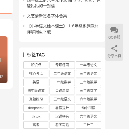
爸妈妈的一封信
文艺清新签名字体合集
《小学语文绘本课堂》 1-6年级系列教材
详解网盘下载
QQ客服
标签TAG
分享本页
事
知识点
专项练习
一年级语文
核心考点
二年级语文
三年级语文
17
英语
一年级数学
二年级数学
四年级语文
英语启蒙
三年级数学
真题练习
五年级语文
六年级数学
deepseek
暑假提升
幼小衔接
tiktok
汉语拼音
六年级语文
高考
看图写话
二升三