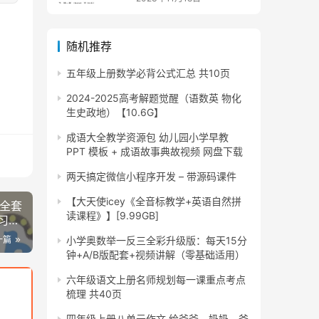
随机推荐
五年级上册数学必背公式汇总 共10页
2024-2025高考解题觉醒（语数英 物化
生史政地）【10.6G】
成语大全教学资源包 幼儿园小学早教
PPT 模板 + 成语故事典故视频 网盘下载
两天搞定微信小程序开发 – 带源码课件
【大天使icey《全音标教学+英语自然拼
》全套
读课程》】[9.99GB]
学习神
一篇
小学奥数举一反三全彩升级版：每天15分
钟+A/B版配套+视频讲解（零基础适用）
六年级语文上册名师规划每一课重点考点
梳理 共40页
四年级上册八单元作文 给爷爷、奶奶、爸