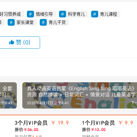
好习惯养成
情绪引导
科学育儿
育儿课程
师
家长课堂
育儿干货
赞
(0)
语》全套
真人动画英语启蒙《English Sing Sing 唱唱英语
学习神
资源 自然拼读 + 日常词汇 + 情景对话 儿童英语
器
上午8:41
2026年4月17日 上午8:41
下