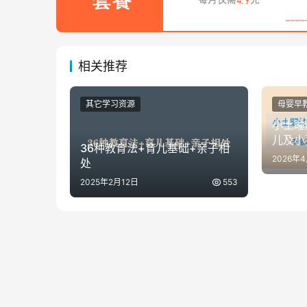
相关推荐
其它学习资源
母婴早
小土睡
儿及小
36种教育法+育儿基础+亲子相
视频课
2026年
处
2025年2月12日
553