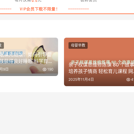
教
母婴早教
眠课完结版：如何引导婴
孩获得良好睡眠 科学育儿
亲子权谋思维修炼课 80 个故
4月9日
190
培养孩子情商 轻松育儿课程 网
盘下载
2025年11月4日
4