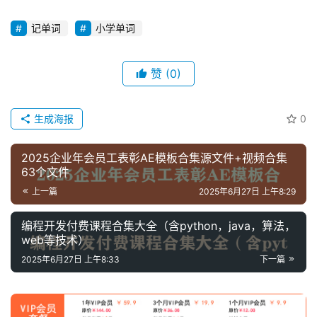
高
中
记单词
小学单词
资
料
赞
(0)
儿
童
生成海报
0
国
学
2025企业年会员工表彰AE模板合集源文件+视频合集
启
63个文件
蒙
上一篇
2025年6月27日 上午8:29
儿
编程开发付费课程合集大全（含python，java，算法，
web等技术）
童
英
2025年6月27日 上午8:33
下一篇
语
启
蒙