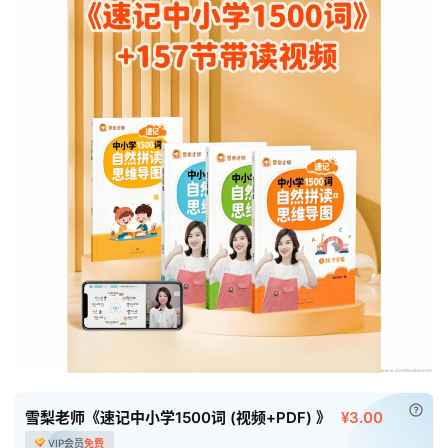
首
页
母
婴
早
教
A
I
教
程
已付
雪梨老师《速记中小学1500词 (视频+PDF) 》
¥3.00
资
VIP会员
免费