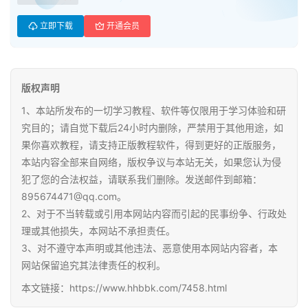
源
立即下载
开通会员
初
中
资
版权声明
料
1、本站所发布的一切学习教程、软件等仅限用于学习体验和研
小
究目的；请自觉下载后24小时内删除，严禁用于其他用途，如
学
果你喜欢教程，请支持正版教程软件，得到更好的正版服务，
资
本站内容全部来自网络，版权争议与本站无关，如果您认为侵
料
犯了您的合法权益，请联系我们删除。发送邮件到邮箱：
895674471@qq.com。
登录
注册
自
2、对于不当转载或引用本网站内容而引起的民事纷争、行政处
媒
理或其他损失，本网站不承担责任。
体
3、对不遵守本声明或其他违法、恶意使用本网站内容者，本
资
网站保留追究其法律责任的权利。
源
本文链接：https://www.hhbbk.com/7458.html