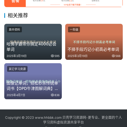
相关推荐
高中资料
一年级
哈佛学霸带你搞定4000必会
单词
不择手段巧记小初高必考单词
2025年3月19日
595
2025年3月19日
566
其它学习资源
图像记单词，轻松秒杀传统单
词书【OPD牛津图解词典】第
3版中英文（电子书+视频+音
2025年4月7日
836
频全集）） 3G
Copyright © 2023 www.hhbbk.com 贝壳学习资源网-更专业、更全面的个人
学习资料虚拟资源共享平台