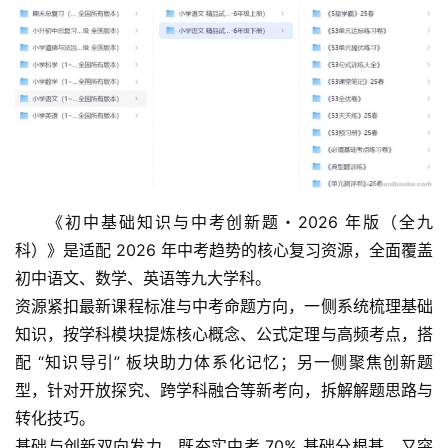
《初中基础知识与中考创新题・2026 年版（全九
科）》是适配 2026 年中考趋势的核心复习资源，全面覆盖
初中语文、数学、英语等九大学科。
资源紧扣最新课程标准与中考命题方向，一侧系统梳理基础
知识，按学科模块提炼核心概念、公式定理与高频考点，搭
配 “知识导引” 板块助力体系化记忆；另一侧聚焦创新题
型，针对开放探究、跨学科融合等新考向，拆解解题思路与
转化技巧。
基础与创新双向发力，既夯实中考 70% 基础分根基，又突