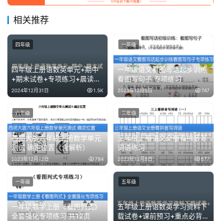
相关推荐
四年级
一年级
四年级上册语数英单元+期中
一年级语文看图写话起步训练
+期末试卷+专项练习+晨读
看图写句子 专项练习
+重点必背资料
2024年12月31日
1.5K
2023年12月5日
747
六年级
三年级
西师大版六年级上册数学单元
三年级上册语文全册看拼音写
测试 确定位置（含解析）
词语练习
2023年12月12日
784
2023年12月8日
677
一年级
五年级
一年级数学上册《看图列式》
五年级上册语数英学习资料下
全套强化专项练习 共12页
载试卷+课前预习+重点必背资