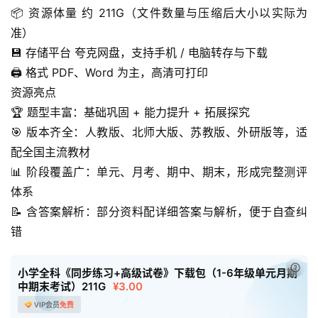
早
📦 资源体量 约 211G（文件数量与压缩后大小以实际为
教
准）
💾 存储平台 夸克网盘，支持手机 / 电脑转存与下载
A
🖨 格式 PDF、Word 为主，高清可打印
I
资源亮点
教
程
🏆 题型丰富：基础巩固 + 能力提升 + 拓展探究
资
🎯 版本齐全：人教版、北师大版、苏教版、外研版等，适
源
配全国主流教材
📊 阶段覆盖广：单元、月考、期中、期末，形成完整测评
初
体系
中
📝 含答案解析：部分资料配详细答案与解析，便于自查纠
资
错
料
已付
小学全科《同步练习+高级试卷》下载包（1-6年级单元月期
小
中期末考试）211G
¥3.00
学
VIP会员
免费
资