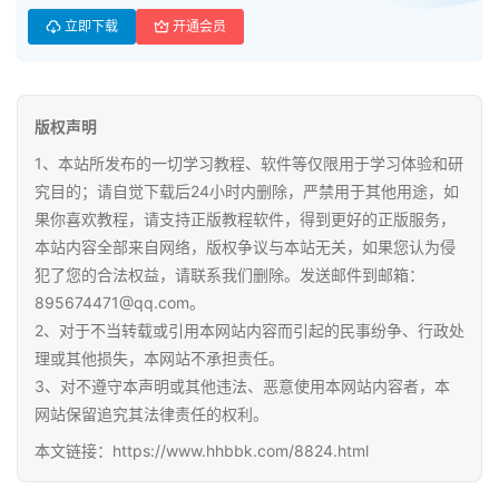
料
立即下载
开通会员
登录
注册
自
媒
体
版权声明
资
1、本站所发布的一切学习教程、软件等仅限用于学习体验和研
源
究目的；请自觉下载后24小时内删除，严禁用于其他用途，如
果你喜欢教程，请支持正版教程软件，得到更好的正版服务，
高
本站内容全部来自网络，版权争议与本站无关，如果您认为侵
中
犯了您的合法权益，请联系我们删除。发送邮件到邮箱：
资
895674471@qq.com。
料
2、对于不当转载或引用本网站内容而引起的民事纷争、行政处
理或其他损失，本网站不承担责任。
儿
3、对不遵守本声明或其他违法、恶意使用本网站内容者，本
童
网站保留追究其法律责任的权利。
国
本文链接：https://www.hhbbk.com/8824.html
学
启