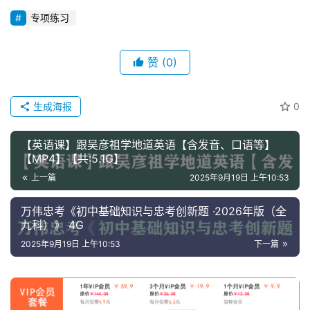
蒙
专项练习
儿
赞
(0)
童
英
语
生成海报
0
启
蒙
【英语课】跟吴彦祖学地道英语【含发音、口语等】
【MP4】【共:5.1G】
上一篇
2025年9月19日 上午10:53
万伟忠考《初中基础知识与忠考创新题 ·2026年版（全
九科）》 4G
2025年9月19日 上午10:53
下一篇