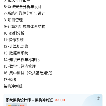
6-系统安全分析与设计
母
7-系统可靠性分析与设计
婴
8-项目管理
早
9-计算机组成与体系结构
教
10-案例分析
11-操作系统
A
12-计算机网络
I
教
13-数据库系统
程
14-知识产权与标准化
资
15-数学与经济管理
源
16-集中测试（公共基础知识）
17-模考
初
架构冲刺班
中
资
已付
料
系统架构设计师 + 架构冲刺班
¥3.00
VIP会员
免费