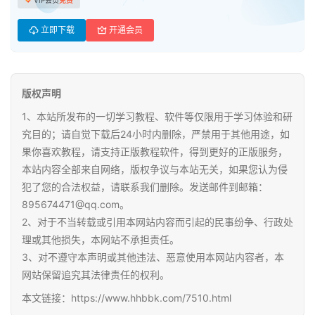
小
立即下载
开通会员
学
资
料
版权声明
登录
注册
自
1、本站所发布的一切学习教程、软件等仅限用于学习体验和研
媒
究目的；请自觉下载后24小时内删除，严禁用于其他用途，如
体
果你喜欢教程，请支持正版教程软件，得到更好的正版服务，
资
本站内容全部来自网络，版权争议与本站无关，如果您认为侵
源
犯了您的合法权益，请联系我们删除。发送邮件到邮箱：
895674471@qq.com。
高
2、对于不当转载或引用本网站内容而引起的民事纷争、行政处
中
理或其他损失，本网站不承担责任。
资
3、对不遵守本声明或其他违法、恶意使用本网站内容者，本
料
网站保留追究其法律责任的权利。
本文链接：https://www.hhbbk.com/7510.html
儿