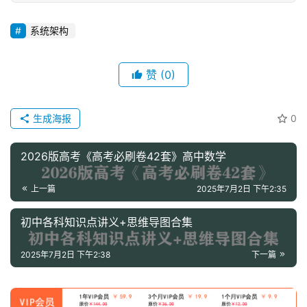
童
国
系统架构
学
启
蒙
赞
(0)
儿
生成海报
0
童
英
2026版高考《高考必刷卷42套》高中数学
语
启
上一篇
2025年7月2日 下午2:35
蒙
初中各科知识点讲义+思维导图合集
2025年7月2日 下午2:38
下一篇