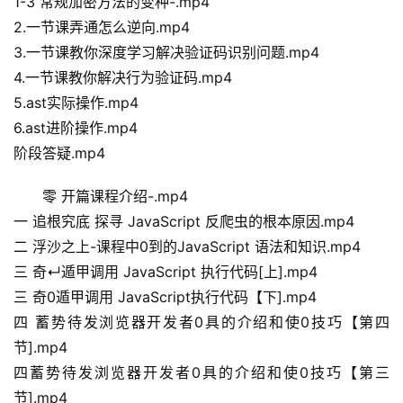
1-3 常规加密方法的变种-.mp4
2.一节课弄通怎么逆向.mp4
3.一节课教你深度学习解决验证码识别问题.mp4
首
4.一节课教你解决行为验证码.mp4
页
5.ast实际操作.mp4
6.ast进阶操作.mp4
母
阶段答疑.mp4
婴
早
零 开篇课程介绍-.mp4
教
一 追根究底 探寻 JavaScript 反爬虫的根本原因.mp4
二 浮沙之上-课程中0到的JavaScript 语法和知识.mp4
A
三 奇↵遁甲调用 JavaScript 执行代码[上].mp4
I
三 奇0遁甲调用 JavaScript执行代码【下].mp4
教
四 蓄势待发浏览器开发者0具的介绍和使0技巧【第四
程
节].mp4
资
源
四蓄势待发浏览器开发者0具的介绍和使0技巧【第三
节].mp4