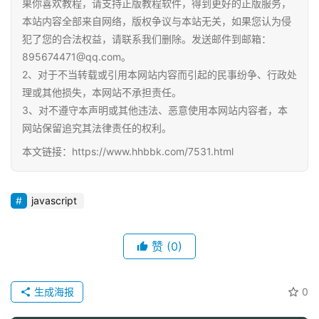
果你喜欢教程，请支持正版教程软件，得到更好的正版服务，
资
本站内容全部来自网络，版权争议与本站无关，如果您认为侵
料
犯了您的合法权益，请联系我们删除。发送邮件到邮箱：
895674471@qq.com。
儿
2、对于不当转载或引用本网站内容而引起的民事纷争、行政处
童
理或其他损失，本网站不承担责任。
国
3、对不遵守本声明或其他违法、恶意使用本网站内容者，本
学
网站保留追究其法律责任的权利。
启
本文链接：https://www.hhbbk.com/7531.html
蒙
儿
javascript
童
英
赞
(0)
语
启
蒙
生成海报
0