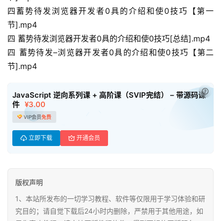
初
四蓄势待发浏览器开发者0具的介绍和使0技巧【第一
中
节].mp4
资
四 蓄势待发浏览器开发者0具的介绍和使0技巧[总结].mp4
料
四 蓄势待发–浏览器开发者0具的介绍和使0技巧【第二
节].mp4
小
学
已付
资
JavaScript 逆向系列课 + 高阶课（SVIP完结） – 带源码课
件
¥3.00
料
VIP会员
免费
登录
注册
自
立即下载
开通会员
媒
体
资
源
版权声明
1、本站所发布的一切学习教程、软件等仅限用于学习体验和研
高
究目的；请自觉下载后24小时内删除，严禁用于其他用途，如
中