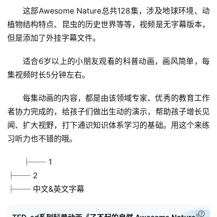
这部Awesome Nature总共128集，涉及地球环境、动
植物结构特点、昆虫的历史世界等等，视频是无字幕版本，
但是添加了外挂字幕文件。
适合6岁以上的小朋友观看的科普动画，画风简单，每
首
集视频时长5分钟左右。
页
每集动画的内容，都是由该领域专家、优秀的教育工作
母
者协力完成的，给孩子们做出生动的演示，帮助孩子增长见
婴
闻、扩大视野，打下通识知识体系学习的基础。用这个来练
早
习听力也不错的哦。
教
├── 1
A
├── 2
I
├── 中文&英文字幕
教
程
已付