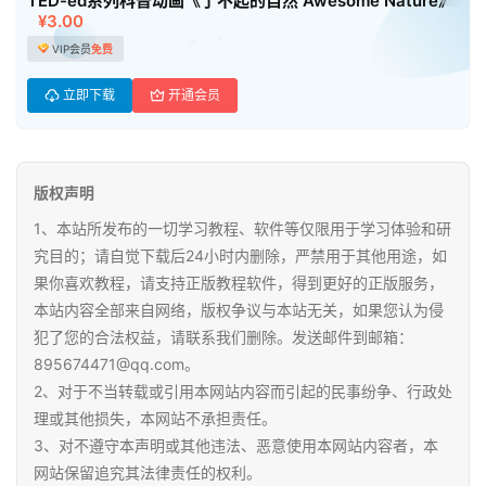
TED-ed系列科普动画《了不起的自然 Awesome Nature》
资
¥3.00
源
VIP会员
免费
初
立即下载
开通会员
中
资
料
版权声明
小
1、本站所发布的一切学习教程、软件等仅限用于学习体验和研
学
究目的；请自觉下载后24小时内删除，严禁用于其他用途，如
资
果你喜欢教程，请支持正版教程软件，得到更好的正版服务，
料
本站内容全部来自网络，版权争议与本站无关，如果您认为侵
犯了您的合法权益，请联系我们删除。发送邮件到邮箱：
登录
注册
自
895674471@qq.com。
媒
2、对于不当转载或引用本网站内容而引起的民事纷争、行政处
体
理或其他损失，本网站不承担责任。
资
3、对不遵守本声明或其他违法、恶意使用本网站内容者，本
源
网站保留追究其法律责任的权利。