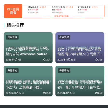
蒙
相关推荐
母婴早教
母婴早教
TED-ed 精品科普动画《了不
BBC《万物运转的秘密》科普
起的自然 Awesome Nature》
动画 青少年物理入门 网盘下
128 集全集 高清双语
载
2026年4月7日
294
2025年11月26日
396
母婴早教
母婴早教
儿童科普动画《福锅囍眉科普
BBC 科普动画《万物运转的秘
小园地》全集高清下载
密》 青少年物理入门 猛犸象
【1.42GB网盘资源分享】
趣味讲机械原理 全 26 集
2025年11月27日
299
2026年4月23日
250