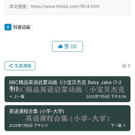
本文链接：https://www.hhbbk.com/7614.html
高
中
资
科普动画
料
赞
(0)
儿
童
国
生成海报
0
学
启
BBC精品英语启蒙动画《小宝贝杰克 Baby Jake (1-2
蒙
季)》
上一篇
2025年7月8日 下午3:09
儿
童
英语课程合集 (小学-大学)
英
语
2025年7月8日 下午3:11
下一篇
启