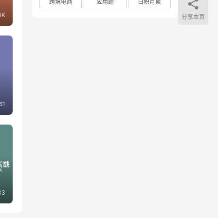
跨境电商
应用题
日积月累
4K
分享本页
61
课
33