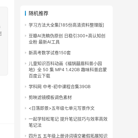
随机推荐
学习方法大全集[185份高清资料整理版]
果
您
豆瓣AI洗稿伪原创 日稳引300+高认知创
业粉 最新AI工具
新高考数学试卷150套
儿童知识百科动画《福锅囍眉科普小园
地》全 50 集 MP4 1.42GB 趣味科普启蒙
百度云下载
学科网 中考-初中课程合集39GB
剪映滤镜模板调色素材
<日落即景>五年级七单元写景作文
一起学轻松笔记 提升笔记技巧与效率高效
笔记法
四升五 五年级上册诗词填空暑假拓展知识