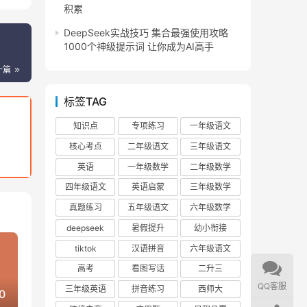
积累
DeepSeek实战技巧 集合最强使用攻略
1000个神级提示词 让你成为AI高手
一篇
标签TAG
知识点
专项练习
一年级语文
核心考点
二年级语文
三年级语文
英语
一年级数学
二年级数学
四年级语文
英语启蒙
三年级数学
真题练习
五年级语文
六年级数学
deepseek
暑假提升
幼小衔接
tiktok
汉语拼音
六年级语文
高考
看图写话
二升三
QQ客服
三年级英语
拼音练习
西师大
0