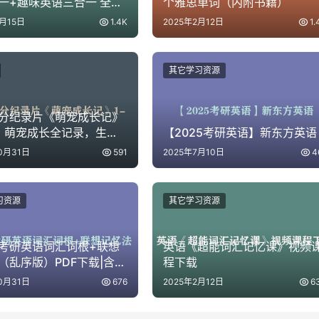
一+趣味英语三合一 全套
个雅思单词（内附书籍）
程及配套电子版资料
4月15日
1.4K
2025年2月12日
1.
其它学习资源
高分纪录片《萌宠成长记》
季：萌宠成长全记录，生命
【2025考研英语】新东方英语
蒙必备
0月31日
591
2025年7月10日
4
习资源
其它学习资源
考研英语词汇词根+联想
英语《超能词汇记忆课》视频
（乱序版）PDF下载|含配
程下载
0月31日
676
2025年2月12日
6