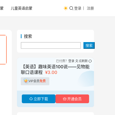
蒙
儿童英语启蒙
登录
注册
搜索
搜索
已付费？
登录
或
刷新
【英语】趣味英语100说——见物能
聊口语课程
¥3.00
VIP会员
免费
立即下载
开通会员