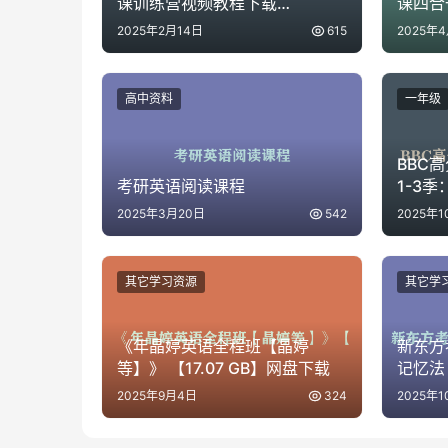
课训练营视频教程下载
课四合
【31.8GB】
视频课
2025年2月14日
615
2025年
高中资料
一年级
BBC
考研英语阅读课程
1-3
教育启
2025年3月20日
542
2025年1
其它学习资源
其它学
《年晶婷英语全程班【晶婷
新东方
等】》 【17.07 GB】网盘下载
记忆法
套录音
2025年9月4日
324
2025年1