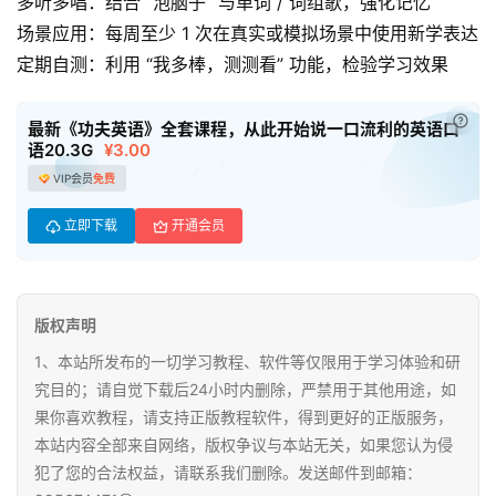
多听多唱：结合 “泡脑子” 与单词 / 词组歌，强化记忆
资
源
场景应用：每周至少 1 次在真实或模拟场景中使用新学表达
定期自测：利用 “我多棒，测测看” 功能，检验学习效果
高
中
已付
最新《功夫英语》全套课程，从此开始说一口流利的英语口
资
语20.3G
¥3.00
料
VIP会员
免费
立即下载
开通会员
儿
童
国
学
版权声明
启
1、本站所发布的一切学习教程、软件等仅限用于学习体验和研
蒙
究目的；请自觉下载后24小时内删除，严禁用于其他用途，如
果你喜欢教程，请支持正版教程软件，得到更好的正版服务，
儿
本站内容全部来自网络，版权争议与本站无关，如果您认为侵
童
犯了您的合法权益，请联系我们删除。发送邮件到邮箱：
英