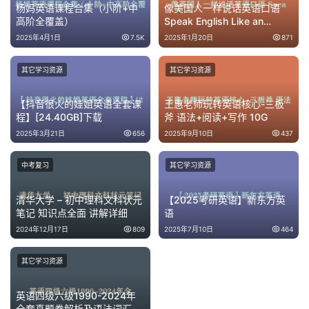
杨妈英语课程合集（小阶+中
像美国人一样说话英语口语
高阶全覆盖）
Speak English Like an
American
2025年4月1日
7.5K
2025年1月20日
871
其它学习资源
其它学习资源
【抖音很火的娃姐英语全套课
王惠老师玩转英语核心-三板
程】[24.40GB]下载
斧 语法+阅读+写作 10G
2025年3月21日
656
2025年9月10日
437
中考复习
其它学习资源
清华大学 – 初中理科文科状元
【2025考研英语】新东方英
笔记 知识点全面 讲解详细
语
2024年12月17日
809
2025年7月10日
464
其它学习资源
英语四级六级1990-2024年
全套真题卷解析及语法词汇写