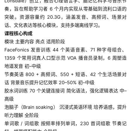
Lonsdale）创立，融合心理语言学、脑记忆科学与音乐节
奏，旨在帮助学习者 6 个月内实现从零基础到流利口语的
突破。资源容量约 20.3G，涵盖发音、高频词、场景对
话、文化表达等核心模块，支持多端离线学习。
课程核心构成
模块 主要内容 亮点 适用阶段
FaceFonics 发音训练 44 个英语音素、71 种字母组合、
首
1359 个常用词真人口型示范 VOA 播音员录制，6 周塑造
页
地道发音 初–中级
节奏英语 800 + 高频词、550 + 短语、42 个生活场景对
母
话 背景音乐提升记忆效率 20–50% 初–中级
婴
胶水词训练 70 个关键连接词 简化语法，强化逻辑表达 中–
早
高级
教
泡脑子（Brain soaking） 沉浸式英语环境 培养语感，提升
听力理解 全阶段
A
I
单词歌 / 词组歌 按频率排列单词，230 首词组歌 节奏记
教