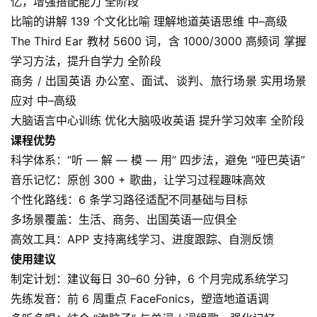
忆，增强搭配能力 全阶段
程
比喻的讲解 139 个文化比喻 理解地道英语思维 中–高级
资
The Third Ear 教材 5600 词，含 1000/3000 高频词 掌握
源
学习方法，提升自学力 全阶段
商务 / 出国英语 办公室、面试、谈判、旅行场景 实用场景
初
应对 中–高级
中
大脑语言中心训练 优化大脑吸收英语 提升学习效率 全阶段
资
料
课程优势
科学体系：“听 — 解 — 模 — 用” 四步法，避免 “哑巴英语”
小
音乐记忆：原创 300 + 歌曲，让学习过程趣味高效
学
个性化路线：6 条学习路径适配不同基础与目标
资
多场景覆盖：生活、商务、出国英语一应俱全
料
高效工具：APP 支持离线学习、进度跟踪、自测反馈
使用建议
登录
注册
自
制定计划：建议每日 30–60 分钟，6 个月完成系统学习
媒
先练发音：前 6 周重点 FaceFonics，塑造地道语调
体