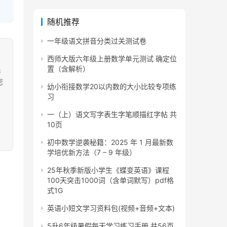
随机推荐
一年级语文拼音分类过关测试卷
西师大版六年级上册数学单元测试 确定位
置（含解析）
果
您
幼小衔接数学20以内数的大小比较专项练
习
一（上）语文写字表生字笔顺描红字帖 共
10页
初中数学逆袭秘籍：2025 年 1 月最新数
学培优新方法（7 – 9 年级）
25年秋季新版小学生《蝶变英语》课程
100天突击1000词（含单词默写）pdf格
式1G
英语小短文学习资料包(视频+音频+文本)
5升6年级暑假每天学习练习手册 共56页