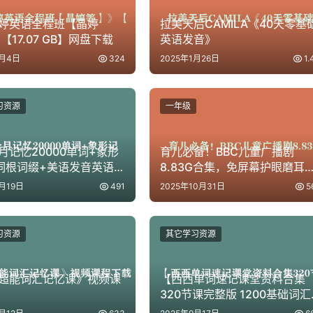
婷英语全程班【晶婷
拉美天后CAMILA《40天零基
【17.07 GB】网盘下载
英语发音》
9月4日
324
2025年1月26日
1.
习资源
一年级
月记忆20000单词+象形
育儿必备！BBC儿童广播剧
词根词缀+美语发音英语
8.83G合集，免屏幕护眼磨耳
】[5.31GB]
朵，轻松英语启蒙
月19日
491
2025年10月31日
5
习资源
其它学习资源
超能词汇记忆课》视频课
【西西单词速记课堂资料合集
320节课完整版 1200基础词汇
+4300考研词汇+6000词根