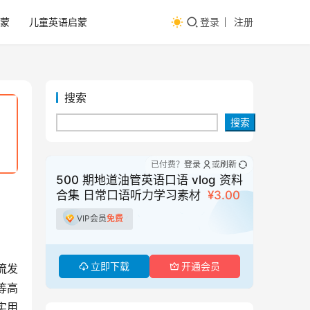
蒙
儿童英语启蒙
登录
注册
搜索
搜索
已付费？
登录
或
刷新
500 期地道油管英语口语 vlog 资料
合集 日常口语听力学习素材
¥3.00
VIP会员
免费
立即下载
开通会员
流发
等高
实用