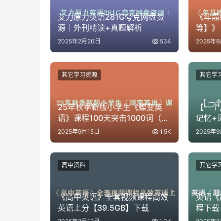
艾力原力英语281G夸克网盘资
《年晶
源｜外刊精读+真题解析
等】》 
2025年2月20日
534
2025年
其它学习资源
其它学
25年秋季新版小学生《蝶变英
【一个
语》课程100天突击1000词（含
记忆+
单词默写）pdf格式1G
学习视频
2025年9月15日
1.5K
2025年9
高中资料
其它学
《高中英语》全套视频课程高效
英语《
英语上分【39.5GB】下载
程下载