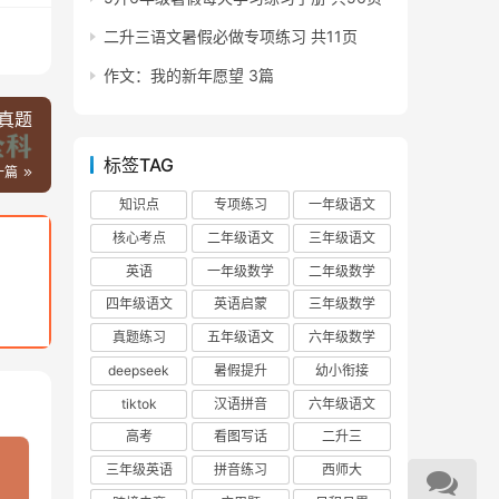
二升三语文暑假必做专项练习 共11页
作文：我的新年愿望 3篇
真题
标签TAG
一篇
知识点
专项练习
一年级语文
核心考点
二年级语文
三年级语文
英语
一年级数学
二年级数学
四年级语文
英语启蒙
三年级数学
真题练习
五年级语文
六年级数学
deepseek
暑假提升
幼小衔接
tiktok
汉语拼音
六年级语文
高考
看图写话
二升三
三年级英语
拼音练习
西师大