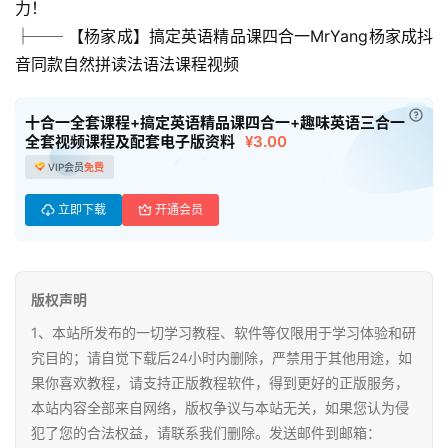
力！
├── 【杨家成】搞定英语精品课四合一MrYang杨家成抖
母
音同款自然拼读法语法课程视频
婴
早
已付
教
十合一全套课程+搞定英语精品课四合一+趣味英语三合一
全套视频课程及配套电子版资料
¥3.00
VIP会员
免费
A
I
立即下载
开通会员
教
程
资
源
版权声明
1、本站所发布的一切学习教程、软件等仅限用于学习体验和研
初
究目的；请自觉下载后24小时内删除，严禁用于其他用途，如
中
果你喜欢教程，请支持正版教程软件，得到更好的正版服务，
资
本站内容全部来自网络，版权争议与本站无关，如果您认为侵
料
犯了您的合法权益，请联系我们删除。发送邮件到邮箱：