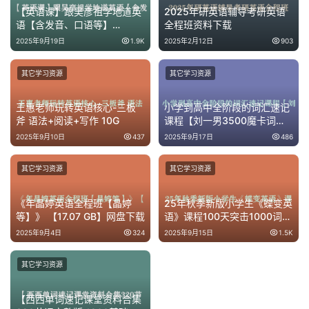
【英语课】跟吴彦祖学地道英
2025年研英语辅导考研英语
语【含发音、口语等】
全程班资料下载
【MP4】【共:5.1G】
2025年9月19日
1.9K
2025年2月12日
903
其它学习资源
其它学习资源
王惠老师玩转英语核心-三板
小学到高中全阶段的词汇速记
斧 语法+阅读+写作 10G
课程【刘一男3500魔卡词
【1-3500词汇分类精讲速
2025年9月10日
437
2025年9月17日
486
记】】[218.87GB]
其它学习资源
其它学习资源
《年晶婷英语全程班【晶婷
25年秋季新版小学生《蝶变英
等】》 【17.07 GB】网盘下载
语》课程100天突击1000词
（含单词默写）pdf格式1G
2025年9月4日
324
2025年9月15日
1.5K
其它学习资源
【西西单词速记课堂资料合集