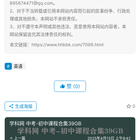
895674471@qq.com。
小
2、对于不当转载或引用本网站内容而引起的民事纷争、行政处
学
理或其他损失，本网站不承担责任。
资
3、对不遵守本声明或其他违法、恶意使用本网站内容者，本
料
网站保留追究其法律责任的权利。
本文链接：https://www.hhbbk.com/7099.html
登录
注册
自
媒
体
英语
资
源
赞
(0)
高
中
生成海报
0
资
料
学科网 中考-初中课程合集39GB
儿
上一篇
2025年4月15日 上午8:42