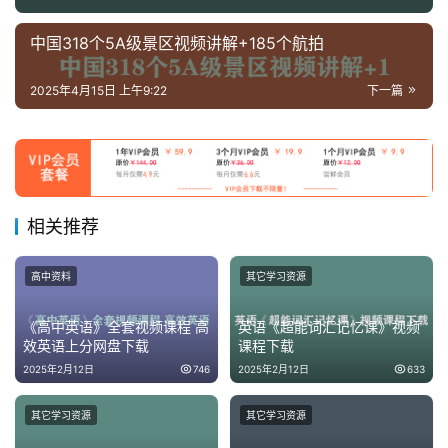
童
国
中国318个5A级景区视频讲解+185个航拍
学
启
2025年4月15日 上午9:22
下一篇
蒙
儿
童
英
相关推荐
语
启
高中资料
其它学习资源
蒙
《高中英语》全套视频课程 高
英语《超能词汇记忆课》视频
效英语上分网盘下载
课程下载
2025年2月12日
746
2025年2月12日
633
其它学习资源
其它学习资源