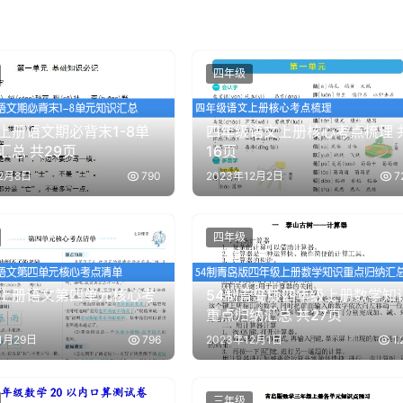
四年级
上册语文期必背末1-8单
四年级语文上册核心考点梳理 
汇总 共29页
16页
12月8日
790
2023年12月2日
7
四年级
上册语文第四单元核心考
54制青岛版四年级上册数学知
重点归纳汇总 共27页
1月29日
796
2023年12月1日
1.
三年级