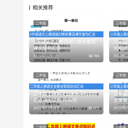
相关推荐
二年级
三年级
2年级语文上册词语归类积累及
三年级
课文佳句汇总
元知识
2023年12月7日
766
2023年
二年级
三年级
二年级上册语文全册全部知识点
三年级
汇总 doc文档 共49页
点清单
2023年12月18日
720
2023年1
二年级
一年级