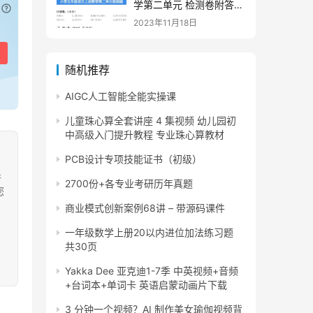
学第二单元 检测卷附答案
已付费？
登录
或
刷新
下载
2023年11月18日
随机推荐
AIGC人工智能全能实操课
儿童珠心算全套讲座 4 集视频 幼儿园初
中高级入门提升教程 专业珠心算教材
PCB设计专项技能证书（初级）
果
2700份+各专业考研历年真题
您
商业模式创新案例68讲 – 带源码课件
一年级数学上册20以内进位加法练习题
共30页
Yakka Dee 亚克迪1-7季 中英视频+音频
+台词本+单词卡 英语启蒙动画片下载
3 分钟一个视频？AI 制作美女瑜伽视频背