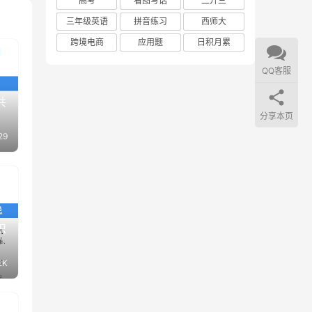
高考
看图写话
二升三
三年级英语
拼音练习
西师大
跨境电商
应用题
日积月累
QQ客服
共
分享本页
29
识
2K