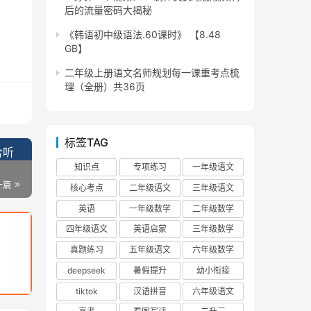
后的流量密码大揭秘
《韩语初中级语法.60课时》 【8.48
GB】
二年级上册语文名师规划每一课重考点梳
理（全册）共36页
标签TAG
含听
知识点
专项练习
一年级语文
一篇
核心考点
二年级语文
三年级语文
英语
一年级数学
二年级数学
四年级语文
英语启蒙
三年级数学
真题练习
五年级语文
六年级数学
deepseek
暑假提升
幼小衔接
tiktok
汉语拼音
六年级语文