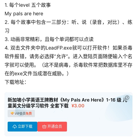
早
1. 每个level 五个故事
教
My pals are here
2. 每个故事中包含一三部分：听、说（录音，对比）、练
A
习
I
3. 动画非常精彩，且每个单词都可以点读
教
4. 双击文件夹中的LeadFP.exe就可以打开软件！如果杀毒
程
软件报错，请务必选择“允许”。进入登陆页面随便输入个名
资
字就可以使用。（这不是病毒，杀毒软件常把数据库里不存
源
在的exe文件当成潜在威胁。）
下载地址：
初
中
资
已付
新加坡小学英语王牌教材《My Pals Are Here》1-16 级 儿
料
童英文分级学习软件 全套下载
¥3.00
VIP会员
免费
小
立即下载
开通会员
学
资