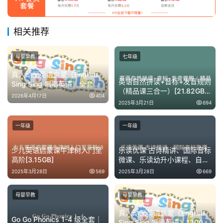
相关推荐
母婴早教
七年级
真人动画英语启蒙《English
英语自然拼读+音标+发音规则
Sing Sing 唱唱英语》全套资
（精品课三合一）[21.82GB]
源 自然拼读 + 日常词汇 + 情
2026年4月17日
404
下载
景对话 儿童英语学习神器
2025年3月21日
694
一年级
一年级
少儿英语启蒙课牛津树入门至
乐读优课 古诗精讲、国际音标
高阶[3.15GB]
微课、乐读幼升小课程、自然
拼读训练营
2025年3月28日
569
2025年3月28日
669
母婴早教
母婴早教
真人动画英语启蒙《English
Go Go Phonics 1-4 级全套｜
Sing Sing 唱唱英语》1200 +