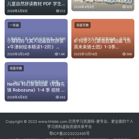
儿童自然拼读教材 PDF 学生
集 美式英语磨耳朵全集
2026年4月8日
325
书 + 练习册 + 音频 MP3
2026年5月8日
212
一年级
母婴早教
小葵妈妈《真人动画自然拼读
6-10岁少儿英语启蒙动画《乐
+牛津树绘本精读1-2阶》
高未来骑士团》1-3季
42.9GB
15.38GB 网盘下载
2025年3月24日
1.6K
2025年12月16日
368
母婴早教
Netflix 科幻英语动画《机器先
锋 Robozuna》1-4 季 视频 +
音频 全集 [10.68GB]
2026年4月8日
343
Copyright © 2023 www.hhbbk.com 贝壳学习资源网-更专业、更全面的个人
学习资料虚拟资源共享平台
鄂ICP备2023022495号