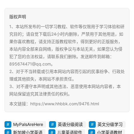
料
版权声明
登录
注册
自
1、本站所发布的一切学习教程、软件等仅限用于学习体验和研
媒
究目的；请自觉下载后24小时内删除，严禁用于其他用途，如
体
果你喜欢教程，请支持正版教程软件，得到更好的正版服务，
资
本站内容全部来自网络，版权争议与本站无关，如果您认为侵
源
犯了您的合法权益，请联系我们删除。发送邮件到邮箱：
895674471@qq.com。
高
2、对于不当转载或引用本网站内容而引起的民事纷争、行政处
中
理或其他损失，本网站不承担责任。
资
3、对不遵守本声明或其他违法、恶意使用本网站内容者，本
料
网站保留追究其法律责任的权利。
本文链接：https://www.hhbbk.com/9476.html
儿
童
国
MyPalsAreHere
英语分级阅读
英文分级学习
学
新加坡小学英语
儿童英语软件
小学英语教材