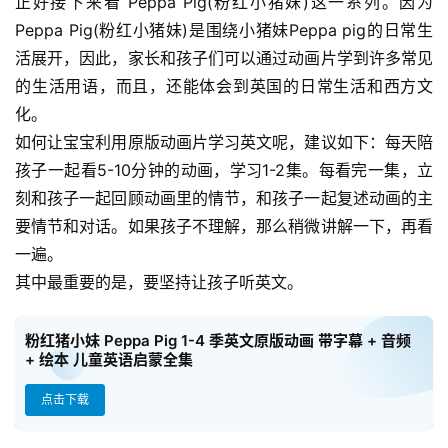
正好接下来看 Peppa Pig(粉红小猪妹)这一系列。因为 
Peppa Pig(粉红小猪妹)是围绕小猪妹Peppa pig的日常生
活展开，因此，家长和孩子们可以通过动画片学到许多常见
的生活用语，而且，还能体会到英国的日常生活和西方文
化。
首
页
如何让宝宝利用原版动画片学习英文呢，建议如下：每天陪
孩子一起看5-10分钟的动画，学习1-2集。每看完一集，立
母
刻和孩子一起回顾动画里的情节，和孩子一起复述动画的主
婴
要情节和对话。如果孩子不理解，那么稍微讲解一下，再看
早
一遍。
教
其中最重要的是，要坚持让孩子听英文。
A
粉红猪小妹 Peppa Pig 1-4 季英文原版动画 带字幕 + 音频
I
+ 绘本 儿童英语启蒙全集
教
程
点击下载
资
源