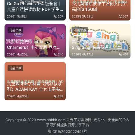
Go Go Phonics 1-4 级全套｜
少儿英语启蒙课牛津树入门至
儿童自然拼读教材 PDF 学生
高阶[3.15GB]
书 + 练习册 + 音频 MP3
2026年5月8日
207
2025年3月28日
567
母婴早教
母婴早教
《梦幻魔法师 Little
真人动画英语启蒙《English
Charmers》中英双版 尼克儿
Sing Sing 唱唱英语》全套资
童魔法冒险 3-6 岁学龄前英语
源 自然拼读 + 日常词汇 + 情
2026年4月20日
240
2026年4月17日
401
启蒙动画全集
景对话 儿童英语学习神器
母婴早教
儿童趣味医学科普《凯叔叔系
列》ADAM KAY 全套电子书
+ 音频 7-12 岁启蒙
2026年4月30日
287
Copyright © 2023 www.hhbbk.com 贝壳学习资源网-更专业、更全面的个人
学习资料虚拟资源共享平台
鄂ICP备2023022495号