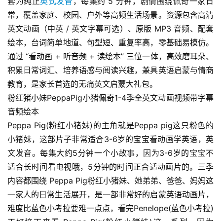
套为纯正
英式发音
，每集约 5 分钟，剧情围绕佩奇一家日
常，覆盖家庭、校园、户外等高频生活场景。资源包含高清
英文动画（中英 / 英文字幕可选）、原版 MP3 音频、配套
绘本，台词简单地道、句型短、重复率高，零基础易模仿。
通过 “看动画 + 听音频 + 读绘本” 三位一体，高效磨耳朵、
积累日常词汇、培养语感与阅读兴趣，兼具英语启蒙与情商
教育，是家长首选的无痛英文启蒙大礼包。
粉红猪小妹PeppaPig小猪佩奇1-4季全英文动画视频带字幕
音频绘本
Peppa Pig(粉红小猪妹)的主角就是Peppa pig这只粉色的
小猪妹，这部片子非常适合3-6岁的宝宝看动画学英语，英
文发音。每集大约5分钟一个小故事，因为3-6岁的宝宝不
适合长时间看电视哦，5分钟的时间正合适动画片的。三季
内容都围绕 Peppa Pig粉红小猪妹、她弟弟、爸爸、妈妈这
一家人的日常生活展开，是一部非常好的启蒙英语动画片，
难度比蓝色小考拉要难一点点，看完Penelope(蓝色小考拉)