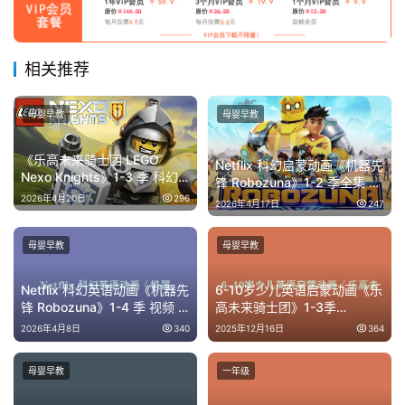
相关推荐
母婴早教
母婴早教
《乐高未来骑士团 LEGO
Netflix 科幻启蒙动画《机器先
Nexo Knights》1-3 季 科幻
锋 Robozuna》1-2 季全集 高
机甲骑士冒险 7-13 岁少儿英
清视频 + 原版音频 10.68GB
2026年4月20日
296
2026年4月17日
247
语启蒙动画
少儿英语进阶素材
母婴早教
母婴早教
Netflix 科幻英语动画《机器先
6-10岁少儿英语启蒙动画《乐
锋 Robozuna》1-4 季 视频 +
高未来骑士团》1-3季
音频 全集 [10.68GB]
15.38GB 网盘下载
2026年4月8日
340
2025年12月16日
364
母婴早教
一年级