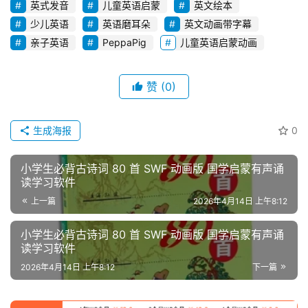
高
英式发音
儿童英语启蒙
英文绘本
中
少儿英语
英语磨耳朵
英文动画带字幕
资
亲子英语
PeppaPig
儿童英语启蒙动画
料
赞
(0)
儿
童
国
生成海报
0
学
启
小学生必背古诗词 80 首 SWF 动画版 国学启蒙有声诵
蒙
读学习软件
上一篇
2026年4月14日 上午8:12
儿
童
小学生必背古诗词 80 首 SWF 动画版 国学启蒙有声诵
英
读学习软件
语
2026年4月14日 上午8:12
下一篇
启
蒙