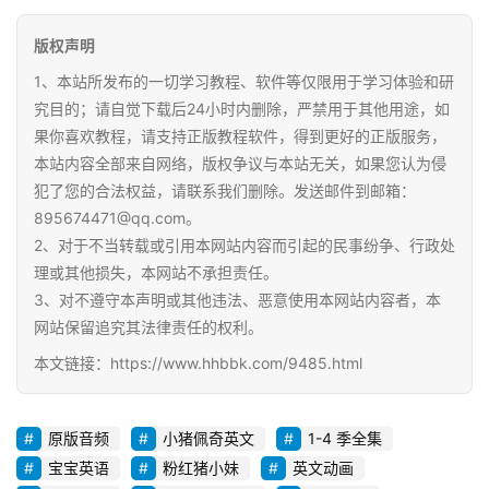
版权声明
初
中
1、本站所发布的一切学习教程、软件等仅限用于学习体验和研
资
究目的；请自觉下载后24小时内删除，严禁用于其他用途，如
料
果你喜欢教程，请支持正版教程软件，得到更好的正版服务，
本站内容全部来自网络，版权争议与本站无关，如果您认为侵
小
犯了您的合法权益，请联系我们删除。发送邮件到邮箱：
学
895674471@qq.com。
资
2、对于不当转载或引用本网站内容而引起的民事纷争、行政处
料
理或其他损失，本网站不承担责任。
3、对不遵守本声明或其他违法、恶意使用本网站内容者，本
登录
注册
网站保留追究其法律责任的权利。
自
媒
本文链接：https://www.hhbbk.com/9485.html
体
资
源
原版音频
小猪佩奇英文
1-4 季全集
宝宝英语
粉红猪小妹
英文动画