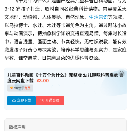
《十万个为什么》是国产经典儿童科普百科动画，专为 
3-12 岁孩子打造，取材自同名经典科普读物。内容覆盖天
文地理、动植物、人体奥秘、自然现象、
生活常识
等领域，
以乌拉博士、水娃、木娃等卡通角色为主角，通过趣味小故
事与动画演示，把抽象科学知识变得直观易懂。每集时长适
中，语言浅显、画面生动、节奏轻快，无枯燥说教，能有效
激发孩子好奇心与探索欲，培养科学思维与观察力，是家庭
首
早教、课堂启蒙、日常磨耳朵的优质科普资源。
页
已付
母
儿童百科动画《十万个为什么》完整版 幼儿趣味科普启蒙 百
度云网盘下载
¥3.00
婴
早
VIP会员
免费
教
立即下载
开通会员
A
I
教
版权声明