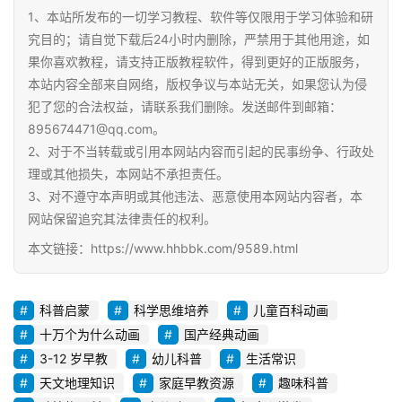
程
1、本站所发布的一切学习教程、软件等仅限用于学习体验和研
资
究目的；请自觉下载后24小时内删除，严禁用于其他用途，如
源
果你喜欢教程，请支持正版教程软件，得到更好的正版服务，
本站内容全部来自网络，版权争议与本站无关，如果您认为侵
初
犯了您的合法权益，请联系我们删除。发送邮件到邮箱：
中
895674471@qq.com。
资
2、对于不当转载或引用本网站内容而引起的民事纷争、行政处
料
理或其他损失，本网站不承担责任。
3、对不遵守本声明或其他违法、恶意使用本网站内容者，本
小
网站保留追究其法律责任的权利。
学
本文链接：https://www.hhbbk.com/9589.html
资
料
科普启蒙
科学思维培养
儿童百科动画
登录
注册
自
十万个为什么动画
国产经典动画
媒
3-12 岁早教
幼儿科普
生活常识
体
天文地理知识
家庭早教资源
趣味科普
资