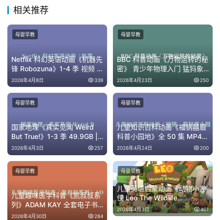
启
相关推荐
蒙
母婴早教
母婴早教
Netflix 科幻英语动画《机器先
BBC 科普动画《万物运转的秘
锋 Robozuna》1-4 季 视频 +
密》 青少年物理入门 猛犸象
音频 全集 [10.68GB]
趣味讲机械原理 全 26 集
2026年4月8日
339
2026年4月23日
250
母婴早教
母婴早教
国家地理《真实见闻 Weird
儿童知识百科动画《福锅囍眉
But True!》1-3 季 49.9GB |
科普小园地》全 50 集 MP4
少儿趣味科普英文动画
1.42GB 趣味科普启蒙 百度云
2026年4月3日
257
2026年4月24日
200
下载
母婴早教
母婴早教
儿童英语启蒙动画《动物小游
儿童趣味医学科普《凯叔叔系
侠 Leo The Wildlife
列》ADAM KAY 全套电子书
Ranger》全集 高清动画
2026年4月3日
401
+ 音频 7-12 岁启蒙
[5.02GB]
2026年4月30日
284