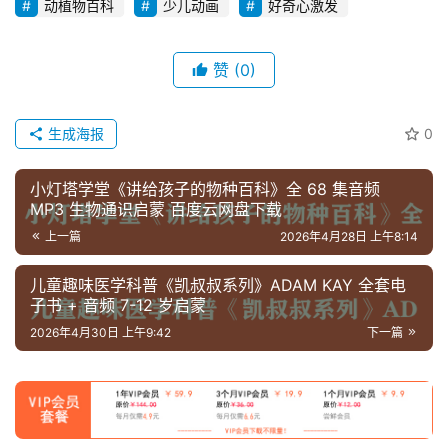
动植物百科
少儿动画
好奇心激发
源
高
赞
(0)
中
资
生成海报
0
料
小灯塔学堂《讲给孩子的物种百科》全 68 集音频
儿
MP3 生物通识启蒙 百度云网盘下载
童
上一篇
2026年4月28日 上午8:14
国
学
儿童趣味医学科普《凯叔叔系列》ADAM KAY 全套电
启
子书 + 音频 7-12 岁启蒙
蒙
2026年4月30日 上午9:42
下一篇
儿
童
英
语