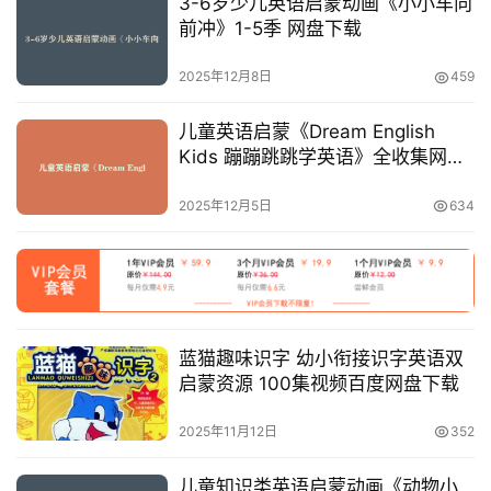
3-6岁少儿英语启蒙动画《小小车向
前冲》1-5季 网盘下载
高
中
2025年12月8日
459
资
料
儿童英语启蒙《Dream English
Kids 蹦蹦跳跳学英语》全收集网盘
儿
下载（2.01GB）
童
2025年12月5日
634
国
学
启
蒙
蓝猫趣味识字 幼小衔接识字英语双
儿
启蒙资源 100集视频百度网盘下载
童
英
2025年11月12日
352
语
启
儿童知识类英语启蒙动画《动物小