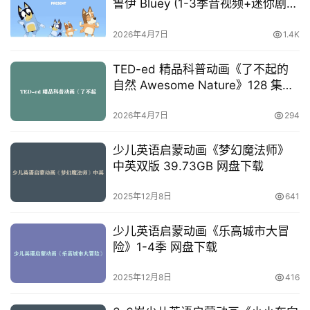
资
鲁伊 Bluey (1-3季音视频+迷你剧
源
+台词本) 》】[36.5…
2026年4月7日
1.4K
初
TED-ed 精品科普动画《了不起的
中
自然 Awesome Nature》128 集全
资
集 高清双语
料
2026年4月7日
294
小
少儿英语启蒙动画《梦幻魔法师》
学
中英双版 39.73GB 网盘下载
资
料
2025年12月8日
641
登录
注册
自
少儿英语启蒙动画《乐高城市大冒
媒
险》1-4季 网盘下载
体
2025年12月8日
416
资
源