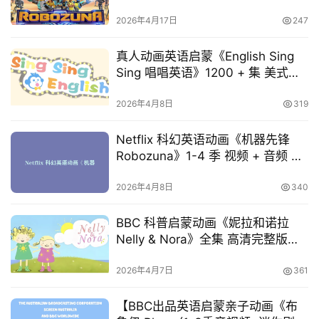
原版音频 10.68GB 少儿英语进阶素
材
2026年4月17日
247
真人动画英语启蒙《English Sing
Sing 唱唱英语》1200 + 集 美式英
语磨耳朵全集
首
2026年4月8日
319
页
Netflix 科幻英语动画《机器先锋
Robozuna》1-4 季 视频 + 音频 全
母
集 [10.68GB]
婴
2026年4月8日
340
早
教
BBC 科普启蒙动画《妮拉和诺拉
Nelly & Nora》全集 高清完整版
A
[6.75GB]
I
2026年4月7日
361
教
程
【BBC出品英语启蒙亲子动画《布